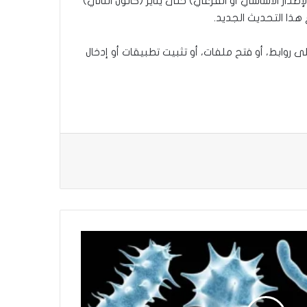
تحديث، كشفت تقارير أن 16% فقط من مستخدمي آيفون قاموا بتحميل أي نسخة من iOS 26 (سواء الإصدار الأساسي أو الفرعي) حتى يناير (كانون الثاني)
ى روابط، أو فتح ملفات، أو تثبيت تطبيقات أو إدخال