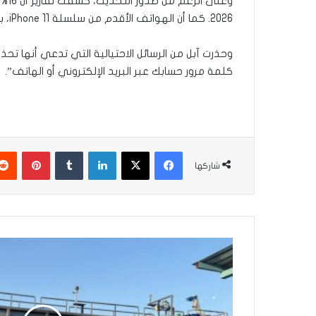
2026. كما أن الهواتف الأقدم من سلسلة iPhone 11، بما في ذلك iPhone XR وXS وXS Max وX و8 وما قبلها، غير متوافقة مع هذا التحديث الجديد.
وحذرت آبل من الرسائل الاحتيالية التي تدعي أنها تحذ
كلمة مرور حسابك عبر البريد الإلكتروني أو الهاتف”.
فيسبوك
‫X
لينكدإن
بينتير
شاركها
الإعمار
تعلن
المباشرة
بتشغيل
محطة