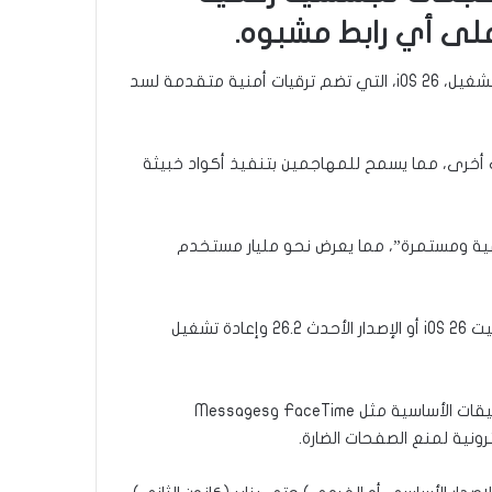
على أي رابط مشبوه.
وأكدت الشركة أن السبب الرئيس وراء تعرض المستخدمين لهذه الهجمات هو عدم تحديث هواتفهم لأحدث نسخة من نظام التشغيل، iOS 26، التي تضم ترقيات أمنية متقدمة لسد
ل عن تشغيل متصفح سفاري وتطبيقات أخرى، مما يسمح للمهاجمين بتنفيذ أكواد خبيثة
مية ومستمرة”، مما يعرض نحو مليار مستخدم
وحذّرت آبل المستخدمين من تجاهل التحديثات، مؤكدة أن الإصدارات القديمة مثل iOS 18 لم تعد تتلقى تحديثات أمنية، وأن تثبيت iOS 26 أو الإصدار الأحدث 26.2 وإعادة تشغيل
وأشارت الشركة إلى أن التحديث الجديد يعالج عدة ثغرات رئيسية في WebKit وKernel، بالإضافة إلى تحسينات أمنية في التطبيقات الأساسية مثل FaceTime وMessages