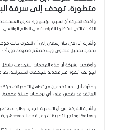
متطورة، تهدف إلى سرقة البي
الثغرات التي استغلها القراصنة في العالم الواقعي.
بمجرد تحميل محتوى ويب مُصمَّم خصوصاً، دون أي 
وأوضحت الشركة أن هذه الهجمات استهدفت بشكل خاص
لهواتف آيفون غير محدثة للهجمات السيبرانية، بما
الهاتف قد يقضي على أي برمجيات خبيثة مخفية.
وPhotos ومتجر التطبيقات وميزة Screen Time، ويضيف فحوصات أكثر صرامة وتعزيز إدارة الذاكرة والتحقق من المواقع الإلكترونية لمنع الصفحات الضارة.