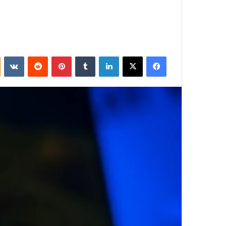
فيسبوك
‫X
لينكدإن
بينتيريست