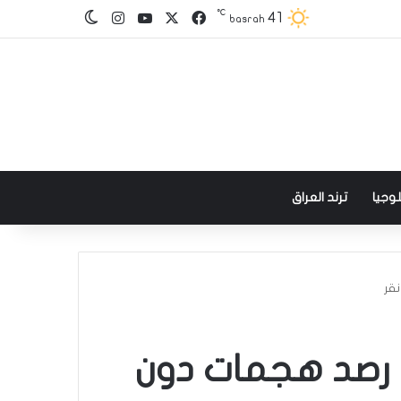
℃
‫X
فيسبوك
‫YouTube
انستقرام
41
الوضع المظلم
basrah
وجيا
ترند العراق
نقر
د رصد هجمات دون