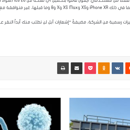
وعلى الرغم من صدور ال
يرات رسمية من الشركة، مضيفةً “إشعارات آبل لن تطلب منك أبداً النقر عل
يست
Odnoklassniki
‫Pocket
مشاركة عبر البريد
طباعة
القائمة
الحمراء
لعام
2026..
3