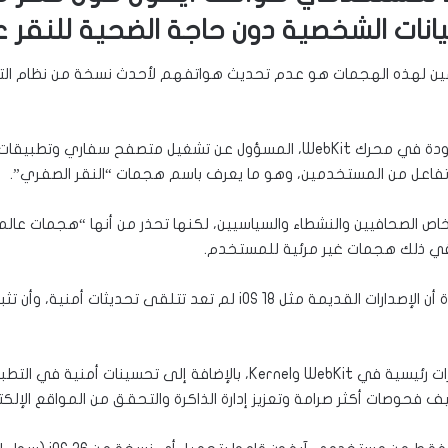
انات الشخصية دون حاجة الضحية للنقر 
وأشارت آبل في بيان رسمي إلى أن الثغرات كانت موجودة في محرك WebKit، المسؤو
تفاعل من المستخدمين، وهو ما يعرف باسم هجمات “النقر الصفري”.
 الصحافيين والنشطاء والسياسيين، لكنها تحذر من أنها “هجمات عال
 في ذلك هجمات غير مرئية للمستخدم.