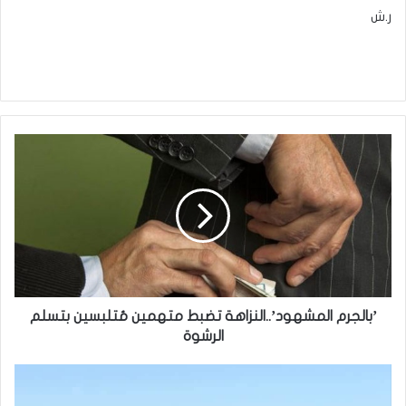
ر.ش
’بالجرم
المشهود’..النزاهة
تضبط
متهمين
مُتلبسين
بتسلم
الرشوة
’بالجرم المشهود’..النزاهة تضبط متهمين مُتلبسين بتسلم
الرشوة
الحشد
الشعبي