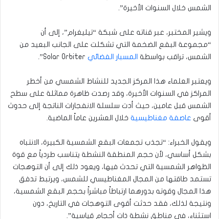
الشمس خلال السنوات الأخيرة”.
ويشير المختبر، عبر قناته على شبكة “تيليغرام”، إلى أن
“مجموعة البقع الضخمة التي تشكلت على الجانب البعيد من
الشمس، تراقب بواسطة
المسبار الفضائي
Solar Orbiter”.
ويعتبر العلماء هذا المركز الجديد للنشاط الشمسي من أخطر
المراكز في السنوات الأخيرة، وقد رصدت ظاهرة مماثلة على سطح
الشمس قبل عامين، حيث أدت سلسلة الانفجارات الناتجة إلى حدوث
أقوى
عاصفة مغناطيسية
خلال العشرين عاماً الماضية.
ويقول الخبراء: “تجذب تجمعات البقع الشمسية الكبيرة، الانتباه
بشكل أساسي، لأن حجم المنطقة النشطة يتناسب طردياً مع قوة
الظواهر الشمسية التي تحدث فيها، ويعود ذلك إلى أن التوهجات
تستمد طاقتها من المجال المغناطيسي للشمس، ويرتبط تدفق
هذا المجال وقوته بدورهما ارتباطاً مباشراً بحجم البقع الشمسية،
ونتيجة لذلك، فقد حدثت أقوى التوهجات في التاريخ، دون
استثناء، في مناطق نشطة ذات أحجام قياسية”.