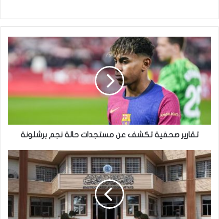
تقارير
صحفية
تكشف
عن
مستجدات
حالة
نجم
برشلونة
تقارير صحفية تكشف عن مستجدات حالة نجم برشلونة
العمل
تُطلق
خططاً
تدريبية
شاملة
وقروضاً
ميسرة