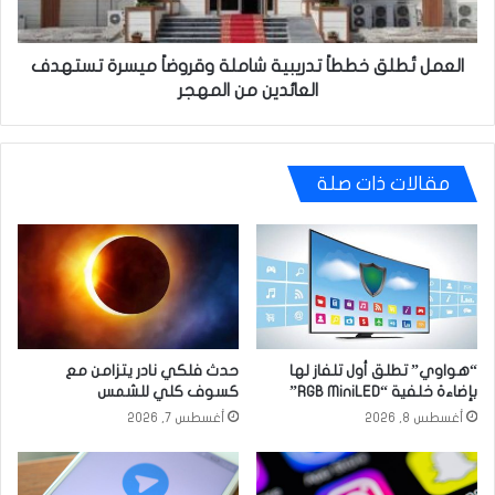
تستهدف
العائدين
من
العمل تُطلق خططاً تدريبية شاملة وقروضاً ميسرة تستهدف
المهجر
العائدين من المهجر
مقالات ذات صلة
“هواوي” تطلق أول تلفاز لها
حدث فلكي نادر يتزامن مع
بإضاءة خلفية “RGB MiniLED”
كسوف كلي للشمس
أغسطس 8, 2026
أغسطس 7, 2026