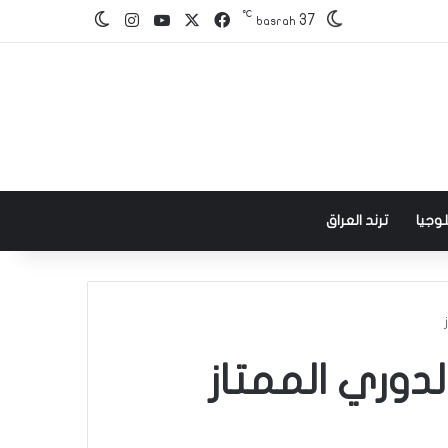
℃
‫X
فيسبوك
‫YouTube
انستقرام
37
الوضع المظلم
basrah
وجيا
ترند العراق
دوري الممتاز