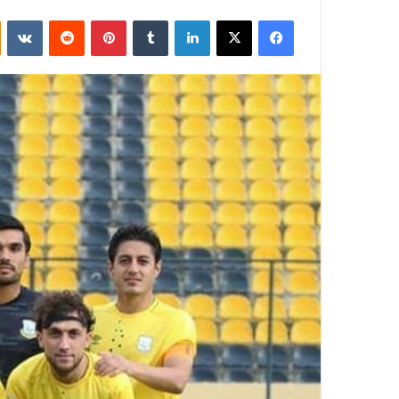
فيسبوك
‫X
لينكدإن
بينتيريست