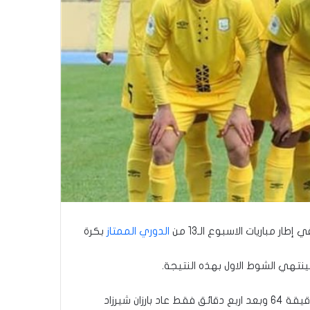
الدوري الممتاز
بكرة
وفي الشوط الثاني ووسط استسلام تام من “الانيق”، واصل أربيل سيطرته وسجل الهدف الثالث عن طريق شيركو كريم في الدقيقة 64 وبعد اربع دقائق فقط عاد بارزان شيرزاد