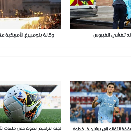
أقتحمو
الكونغرس
منذ تفشي الفيروس
وكالة بلومبيرغ الأمريكية:عقوبة 20 عامآ بالسجن للذين أقتح
لجنة التراخيص تصوت على ملفات الأ
فقة انتقاله إلى برشلونة.. خطوة