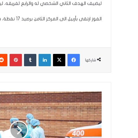
ليضيف الهدف الثاني الشخصي له والرابع لفريقه، لي
الفوز ارتقى بأربيل الى المركز الثامن برصيد 17 نقطة، فيما تجمد رصيد الطلبة عند النقطة 15 في المركز الثالث عشر.
فيسبوك
‫X
لينكدإن
بينتير
شاركها
أمريكا:
تسجيل
أعلى
وفيات
بكورونا
منذ
تفشي