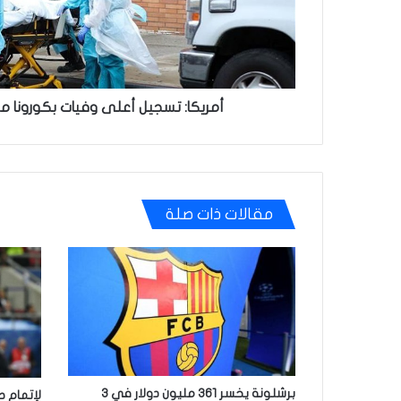
الفيروس
أمريكا: تسجيل أعلى وفيات بكورونا 
مقالات ذات صلة
برشلونة يخسر 361 مليون دولار في 3
لإتمام ص