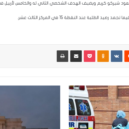
عود شيركو كريم ويضيف الهدف الشخصي الثاني له والخامس لأربيل في ا
يست
Odnoklassniki
‫Pocket
مشاركة عبر البريد
طباعة
وكالة
بلومبيرغ
الأمريكية:عقوبة
20
عامآ
بالسجن
للذين