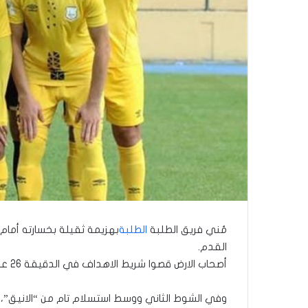
مُني فريق الطلبة
الطلبة
بهزيمة ثقيلة بخسارته أمام مضيفه أربيل 5-0 في المباراة التي أقيمت على ملعب فرانسو
القدم.
أصحاب الارض قصوا شريط الاهداف في الدقيقة 26 عن طريق بارزان شيرزاد ثم اضاف أركان أمير الهدف الثاني في الدقيقة 35، لينتهي الشوط الاول بهذه النتيجة.