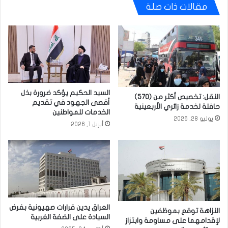
مقالات ذات صلة
السيد الحكيم يؤكد ضرورة بذل
النقل: تخصيص أكثر من (570)
أقصى الجهود في تقديم
حافلة لخدمة زائري الأربعينية
الخدمات للمواطنين
يوليو 28, 2026
أبريل 1, 2026
العراق يدين قرارات صهيونية بفرض
النزاهة توقع بموظفين
السيادة على الضفة الغربية
لإقدامهما على مساومة وابتزاز