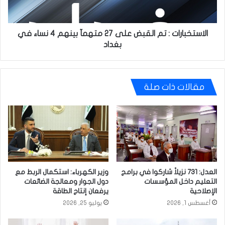
متهمآ
بينهم
4
نساء
الاستخبارات : تم القبض على 27 متهمآ بينهم 4 نساء في
في
بغداد
بغداد
مقالات ذات صلة
العدل: 731 نزيلاً شاركوا في برامج
وزير الكهرباء: استكمال الربط مع
التعليم داخل المؤسسات
دول الجوار ومعالجة الضائعات
الإصلاحية
يرفعان إنتاج الطاقة
أغسطس 1, 2026
يوليو 25, 2026