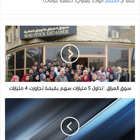
علما أن
المثقال
الواحد يساوي( خمسة غرامات).
سوق
العراق
:
تداول
5
مليارات
سهم
بقيمة
تجاوزت
4
سوق العراق : تداول 5 مليارات سهم بقيمة تجاوزت 4 مليارات
مليارات
الاستخبارات
:
تم
القبض
على
27