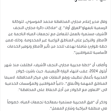
وقال مدير إعلام مجاري المحافظة محمد الموسوي، للوكالة
الرسمية تابعهاو”العراق أولا”. إن “ملاكات دائرة مجاري النجف
الأشرف مستمرة بالعمل للتعامل مع تجمعات المياه الناجمة عن
الأمطار، والتركيز على المناطق الزراعية غير المخدومة، وذلك ضمن
خطة طوارئ شاملة تهدف للحد من تأثير الأمطار وتوفير الخدمات
الأساسية للمواطنين”.
وأضاف أن “خطة مديرية مجاري النجف الأشرف، انطلقت منذ شهر
أيلول 2024، عقب انتهاء الزيارة الأربعينية، حيث باشرت كوادر
المديرية بأعمال تنظيف ورفع النفايات في مركز المحافظة، لاسيما
المناطق المهمة والأنفاق”، داعياً المواطنين والمؤسسات الخدمية
الى “التعاون مع الكوادر من أجل الحفاظ على المحافظة”.
وذكر أن “فرق المديرية مستمرة بمعالجة تجمعات المياه، خصوصاً
في منطقة البراكية وشارع المعمل”.