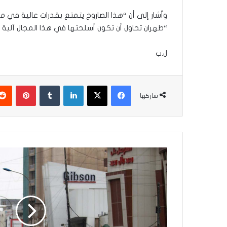
وأشار إلى أن “هذا الصاروخ يتمتع بقدرات عالية في مج
“طهران تحاول أن تكون أسلحتها في هذا المجال آلية 
ل.ب
فيسبوك
‫X
لينكدإن
بينتير
شاركها
الداخلية
تصدر
التعليمات
الخاصة
بحظر
التجوال