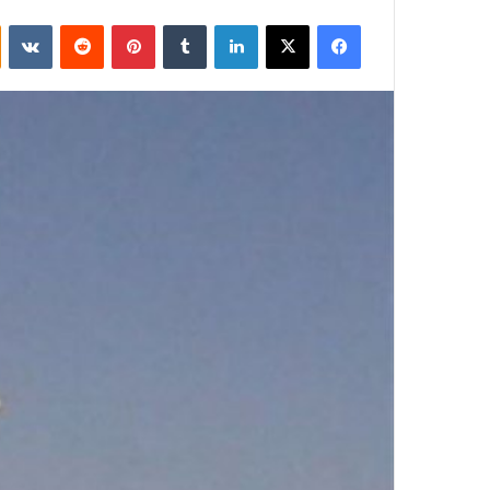
فيسبوك
‫X
لينكدإن
بينتيريست