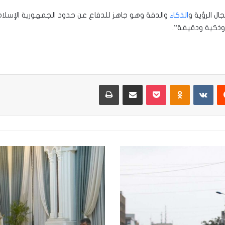
ال الرؤية و
الذكاء
والدقة وهو جاهز للدفاع عن حدود الجمهورية الإسلام
وذكية ودقيقة”.
يست
Odnoklassniki
‫Pocket
مشاركة عبر البريد
طباعة
رئيس
الجمهورية
يبحث
مع
محافظ
واسط
الأوضاع
الأمنية