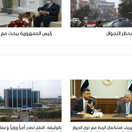
في
المحافظة
بحظر التجوال
رئيس الجمهورية يبحث مع 
هرباء: استكمال الربط مع دول الجوار
بالوثيقة.. النقل تصدر أمراً وزارياً بإعف