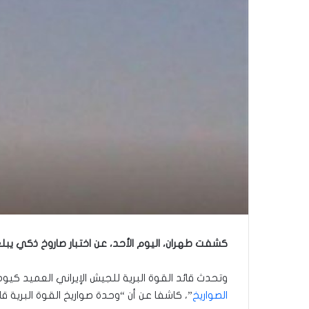
كشفت طهران، اليوم الأحد، عن اختبار صاروخ ذكي يبلغ مداه 300 كم، يتمتع بقدرات عالية في مجال الرؤية والذكاء والدقة، من دون أن تك
وتحدث قائد القوة البرية للجيش الإيراني العميد ك
الصواريخ
”، كاشفا عن أن “وحدة صواريخ القوة البرية قامت باختبار صاروخ ذك