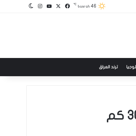
℃
‫X
فيسبوك
‫YouTube
انستقرام
46
الوضع المظلم
basrah
وجيا
ترند العراق