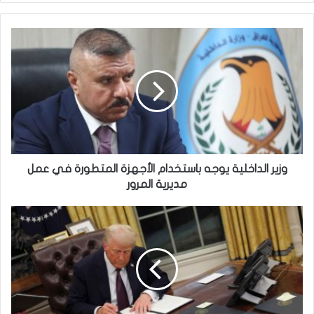
وزير
الداخلية
يوجه
باستخدام
الأجهزة
المتطورة
في
عمل
مديرية
المرور
وزير الداخلية يوجه باستخدام الأجهزة المتطورة في عمل
مديرية المرور
ترامب
يوقّع
أمراً
تنفيذياً:
أي
هجوم
على