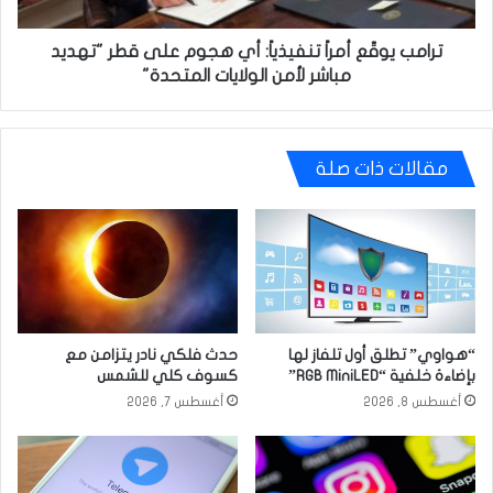
قطر
"تهديد
مباشر
ترامب يوقّع أمراً تنفيذياً: أي هجوم على قطر "تهديد
لأمن
مباشر لأمن الولايات المتحدة"
الولايات
المتحدة"
مقالات ذات صلة
“هواوي” تطلق أول تلفاز لها
حدث فلكي نادر يتزامن مع
بإضاءة خلفية “RGB MiniLED”
كسوف كلي للشمس
أغسطس 8, 2026
أغسطس 7, 2026