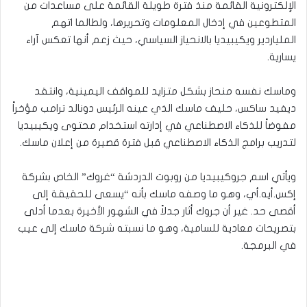
الإلكترونية القائمة منذ فترة طويلة القائمة على مساعدات من
المتطوعين في إدخال المعلومات وتحريرها، ولطالما اتهم
الملياردير ويكيبيديا بالانحياز السياسي، حيث زعم أنها تعكس آراء
يسارية.
وماسك نفسه منحاز بشكل متزايد للمواقف اليمينية، وانتقد
ديفيد ساكس، حليف ماسك الذي عينه الرئيس دونالد ترامب مؤخراً
مفوضاً للذكاء الاصطناعي في إدارته استخدام محتوى ويكيبيديا
لتدريب برامج الذكاء الاصطناعي قبل فترة قصيرة من إعلان ماسك.
ويأتي اسم جروكيبيديا من روبوت الدردشة “غروك” الخاص بشركة
إكس.أيه.أي، وهو ما وصفه ماسك بأنه “يسعى للحقيقة إلى
أقصى حد. غير أن جروك أثار جدلاً في الشهور الأخيرة بعدما أدلى
بتصريحات معادية للسامية، وهو ما نسبته شركة ماسك إلى عيب
في البرمجة.