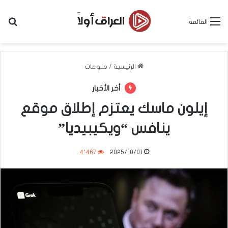
بح
القائمة
الرئيسية
/
منوعات
أخر الأخبار
إيلون ماسك يعتزم إطلاق موقع
ينافس “ويكيبيديا”
4٬467
2025/10/01