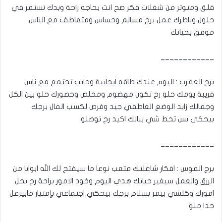
قلق ومتوتر من شغلات فكر صح انت بحاجة راحة وبدك تستقر في
حلول وناطرك عمل برج مسالم وحساس ومتعاطف مع الناس
موفق بحياتك
____________
برج العقرب : اليوم عندك طاقه ايجابية وحابب تجتمع مع ناس
قريبة يومك حلو رح تكون مهضوم ومخلص وحضورك حلو بين الكل
وجمالك زايد الوضع العاطفي جيد وفرص لكسب المال برجك
بيحكي بس تحط شي ببالك اكيد رح توصلو
____________
برج القوس : افكار شاغلتك متعب نوعا ما سيفتح لك الله ابوابا من
الرزق والعمل سيغير حياتك هدي اليوم وخود الامور براحة رح تحل
امورك وكلشي بيمر بسلام برجك بيحكي اجتماعي بإمتياز مابيزعل
حدا منو