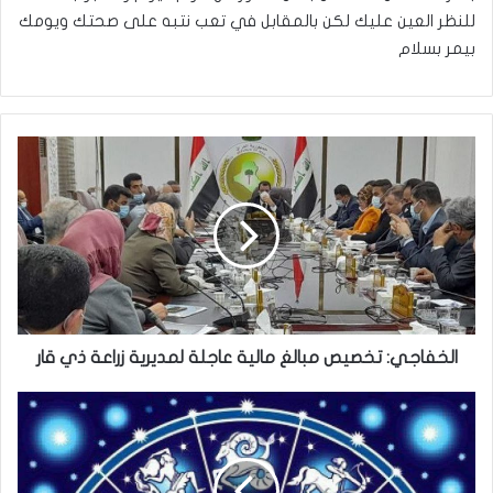
للنظر العين عليك لكن بالمقابل في تعب نتبه على صحتك ويومك
بيمر بسلام
الخفاجي:
تخصيص
مبالغ
مالية
عاجلة
لمديرية
زراعة
ذي
قار
الخفاجي: تخصيص مبالغ مالية عاجلة لمديرية زراعة ذي قار
ابراج
الاثنين
7
كانون