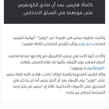
كامالا هاريس، بعد أن صادق الكونغرس
على فوزهما في السباق الانتخابي.
وكتبت شارلوت بينس في تغريدة عبر “تويتر”: “تهانينا للرئيس
المنتخب
جو بايدن
ونائب الرئيس المنتخب كامالا هاريس”.
وأكدت أنها كانت في مبنى الكابيتول مع والدتها عندما اندلعت
أعمال الشغب يوم الأربعاء، وأنها لم تغادر المبنى. وقالت:
“
الغوغائيون
لا يفوزون”.
وكان الرئيس المنتهية ولايته دونالد
ترامب
، هاجم نائبه مايك بينس
على “تويتر” يوم الأربعاء بعد أن أعلن بينس أنه لن يتدخل في
التصديق على الأصوات الانتخابية، قائلا إن “بينس لم يكن لديه
الشجاعة للدفاع عن بلاده.