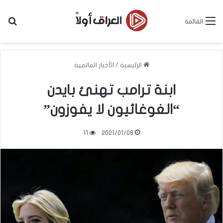
بح
القائمة
الرئيسية
/
الأخبار العالمية
ابنة ترامب تهنئ بايدن
“الغوغائيون لا يفوزون”
11
2021/01/08