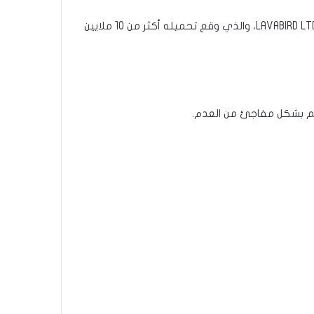
وبدأ خبراء الأمن السيبراني في MalwareBytes في نهاية العام الماضي في تلقي تقارير حول تطبيق Barcode Scanner من LAVABIRD LTD، والذي وقع تحميله أكثر من 10 ملايين
 بهم بشكل مفاجئ من العدم.