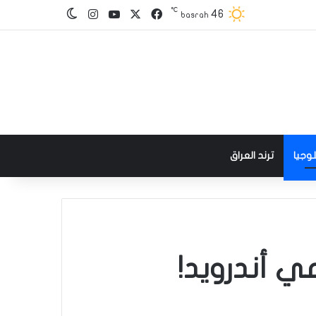
℃
‫X
فيسبوك
‫YouTube
انستقرام
46
الوضع المظلم
basrah
وجيا
ترند العراق
ي أندرويد!