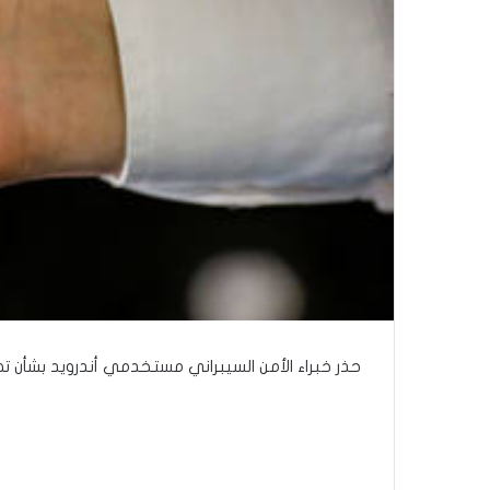
حذر خبراء الأمن السيبراني مستخدمي أندرويد بشأن تطبيق Barcode Scanner، حيث أفادت التقارير أنه أضر بـ10 م