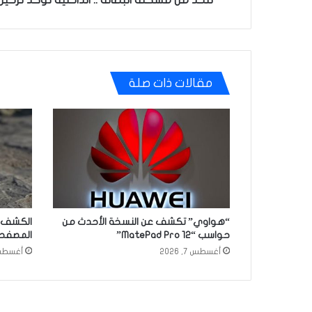
مقالات ذات صلة
“هواوي” تكشف عن النسخة الأحدث من
الكشف ع
حواسب “MatePad Pro 12”
المصفح
أغسطس 7, 2026
أغسطس 4, 