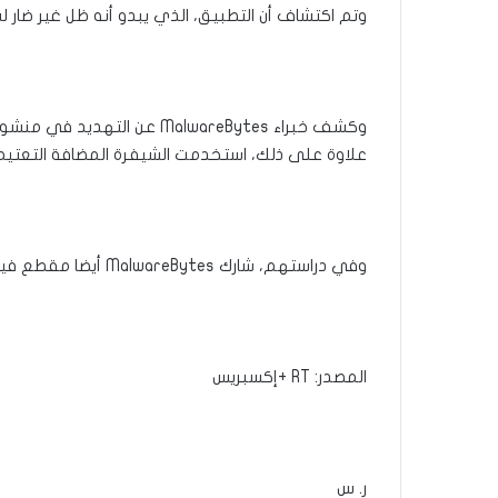
وتم اكتشاف أن التطبيق، الذي يبدو أنه ظل غير ضار لس
علاوة على ذلك، استخدمت الشيفرة المضافة التعتي
وفي دراستهم، شارك MalwareBytes أيضا مقطع فيديو قصيراً يظهر الشيفرة المشبوهة أثناء العمل.
المصدر: RT +إكسبريس
ر. س