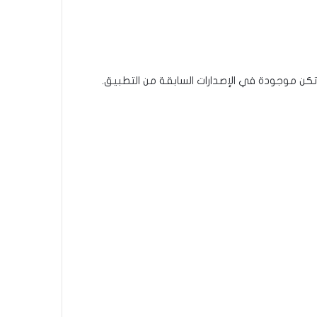
 “في حالة Barcode Scanner، تمت إضافة شيفرة ضارة لم تكن موجودة في الإصدارات السابقة من التطبيق.