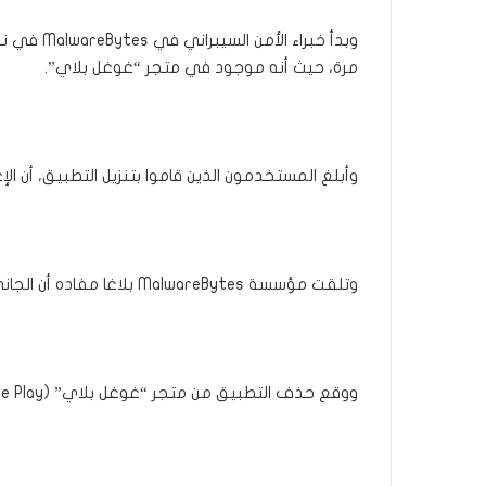
مرة، حيث أنه موجود في متجر “غوغل بلاي”.
وأبلغ المستخدمون الذين قاموا بتنزيل التطبيق، أن 
وتلقت مؤسسة MalwareBytes بلاغا مفاده أن الجاني المخالف هو تطبيق Barcode Scanner Android.
ووقع حذف التطبيق من متجر “غوغل بلاي” (Google Play) بعد قيام MalwareBytes بإخطار شركة LAVABIRD LTD.