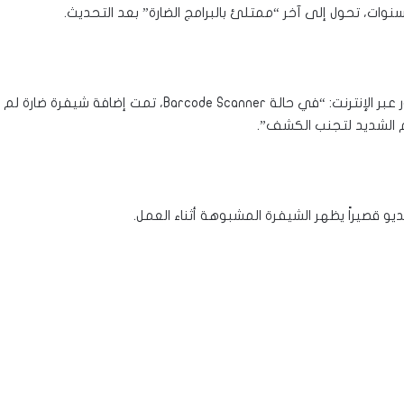
نوات، تحول إلى آخر “ممتلئ بالبرامج الضارة” بعد التحديث.
وكشف خبراء MalwareBytes عن التهديد في منشور عبر الإنترنت:
م الشديد لتجنب الكشف”.