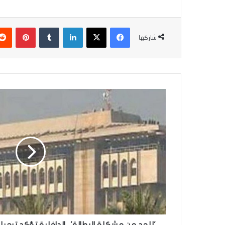
فيسبوك
‫X
لينكدإن
بينتير
شاركها
'للحد
من
مشكلة
البطالة'..
الداخلية
تؤكد
ترحيل
32
ألف
من
العمالة
الأجنبية
'للحد من مشكلة البطالة'.. الداخلية تؤكد ترحيل 32 ألف من العمالة الأجنبي