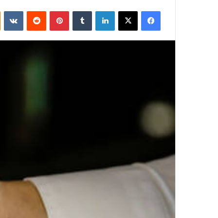
فيسبوك
‫X
لينكدإن
بينتيريست