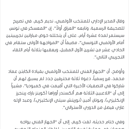
وقال المدير الإداري للمنتخب الأولمبي، نديم كريم، في تصريح
للصحيفة الرسمية، وتابعه “العراق أولاً”، إن “المعسكر في تونس
سيستمر لمدة عشرة أيام، على أن يتخلله خوض مباراتين تجريبيتين
أمام الأولمبي التونسي”، مضيفاً أن “المواجهة الأولى ستقام في
الحادي عشر من تشرين الأول المقبل، ويعقبها بثلاثة أيام اللقاء
التجريبي الثاني”.
وأوضح، أن “الجهاز الفني للمنتخب الأولمبي بقيادة الكابتن عماد
محمد، قرر رسمياً، دعوة ثلاثة محترفين جدد لم يسبق لهم أن
شاركوا في التصفيات الأخيرة التي أقيمت في كمبوديا”، مشيراً
إلى أن “اللاعبين الثلاثة هم ألكسندر أوراها (كوينز بارك رينجرز
الإنكليزي)، وبوتان أمين (نوريتش سيتي الإنكليزي)، وعبد الإله
غازي فيصل من الدوري الأسترالي”.
وفي ختام حديثه، لفت كريم، إلى أن “الجهاز الفني يواجه
صعوبات في عملية تفريغ اللاعبين، لذا فإن المنهاج التحضيري