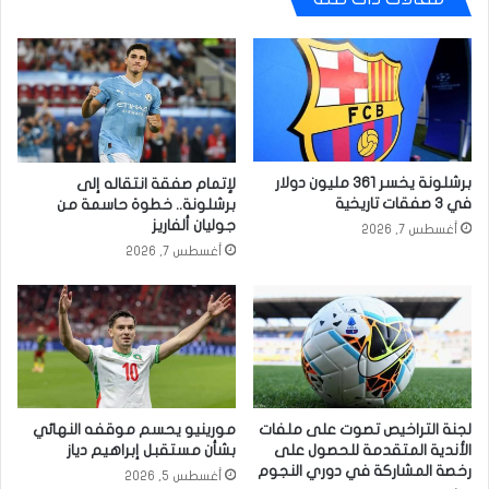
برشلونة يخسر 361 مليون دولار
لإتمام صفقة انتقاله إلى
في 3 صفقات تاريخية
برشلونة.. خطوة حاسمة من
جوليان ألفاريز
أغسطس 7, 2026
أغسطس 7, 2026
لجنة التراخيص تصوت على ملفات
مورينيو يحسم موقفه النهائي
الأندية المتقدمة للحصول على
بشأن مستقبل إبراهيم دياز
رخصة المشاركة في دوري النجوم
أغسطس 5, 2026