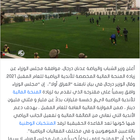
أعلن وزير الشباب والرياضة عدنان درجال، موافقة مجلس الوزراء عن
زيادة المنحة المالية المخصصة للأندية الرياضية للعام المقبل ٢٠٢١.
وقال الوزير درجال في بيان تابعته “العراق أولا”، إن “مجلس الوزراء
وافق رسمياً على مقترحه الذي تقدم به لزيادة
المنحة المالية
للأندية الرياضية الىغ خمسة مليارات بدلاً عن مليار و مئتي مليون
دينار ، ضمن الموازنة المالية العامة للعام المقبل ، بهدف دعم
الأندية التي تعاني من الضائقة المالية و تفعيل الجانب الرياضي
فيها كونها تعد القاعدة الحقيقية لرفد
المنتخبات الوطنية
باللاعبين الموهوبين و في مختلف الفعاليات الرياضية”.
وأكد أن “المقترح لاقى ترحاباً كبيراً من قبل مجلس الوزراء، لا سيما