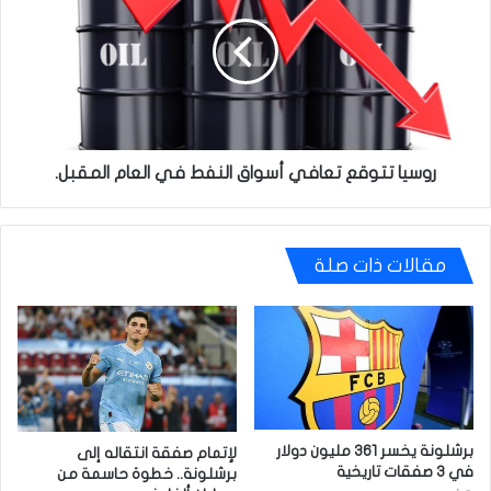
تعافي
أسواق
النفط
في
العام
المقبل.
روسيا تتوقع تعافي أسواق النفط في العام المقبل.
مقالات ذات صلة
برشلونة يخسر 361 مليون دولار
لإتمام صفقة انتقاله إلى
في 3 صفقات تاريخية
برشلونة.. خطوة حاسمة من