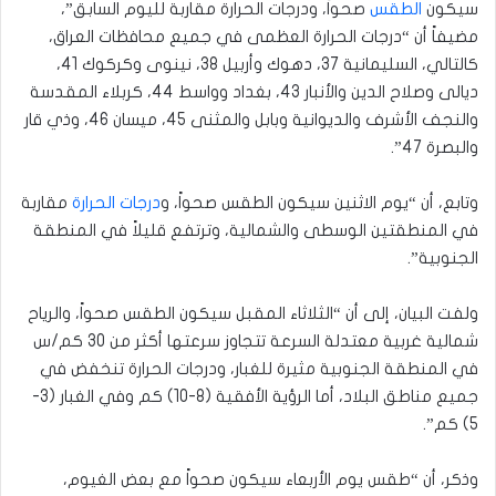
سيكون
الطقس
صحواً، ودرجات الحرارة مقاربة لليوم السابق”،
مضيفاً أن “درجات الحرارة العظمى في جميع محافظات العراق،
كالتالي، السليمانية 37، دهوك وأربيل 38، نينوى وكركوك 41،
ديالى وصلاح الدين والأنبار 43، بغداد وواسط 44، كربلاء المقدسة
والنجف الأشرف والديوانية وبابل والمثنى 45، ميسان 46، وذي قار
والبصرة 47”.
وتابع، أن “يوم الاثنين سيكون الطقس صحواً، و
درجات الحرارة
مقاربة
في المنطقتين الوسطى والشمالية، وترتفع قليلاً في المنطقة
الجنوبية”.
ولفت البيان، إلى أن “الثلاثاء المقبل سيكون الطقس صحواً، والرياح
شمالية غربية معتدلة السرعة تتجاوز سرعتها أكثر من 30 كم/س
في المنطقة الجنوبية مثيرة للغبار، ودرجات الحرارة تنخفض في
جميع مناطق البلاد، أما الرؤية الأفقية (8-10) كم وفي الغبار (3-
5) كم”.
وذكر، أن “طقس يوم الأربعاء سيكون صحواً مع بعض الغيوم،