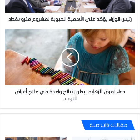
مترو
بغداد
رئيس الوزراء يؤكد على الأهمية الحيوية لمشروع مترو بغداد
دواء
لمرض
ألزهايمر
يظهر
نتائج
واعدة
في
علاج
أعراض
التوحد
دواء لمرض ألزهايمر يظهر نتائج واعدة في علاج أعراض
التوحد
مقالات ذات صلة