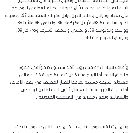
قليلاً في المنطقة الوسطى وتكون مقاربة في المنطقتين
الشمالية والجنوبية”، مبيناً أن “درجات الحرارة العظمى ليوم غدٍ
في بغداد وديالى وصلاح الدين وبابل وكربلاء المقدسة 37، ودهوك
31، والسليمانية 33، وأربيل وكركوك 35، ونينوى 36 والأنبار35،
وواسط والديوانية 38، والمثنى والنجف الأشرف وذي قار 39،
وميسان 41، والبصرة 40”.
وأضاف البيان أن “طقس يوم الأحد سيكون صحواً في عموم
مناطق البلاد، أما الرياح فستكون شمالية غربية خفيفة الى
معتدلة السرعة مسببة تصاعداً للغبار الخفيف في بعض الأماكن،
أما درجات الحرارة فسترتفع قليلاً في المنطقتين الوسطى
والشمالية وتكون مقاربة في المنطقة الجنوبية”.
وبين أن “طقس يوم الاثنين، سيكون صحواً في عموم مناطق