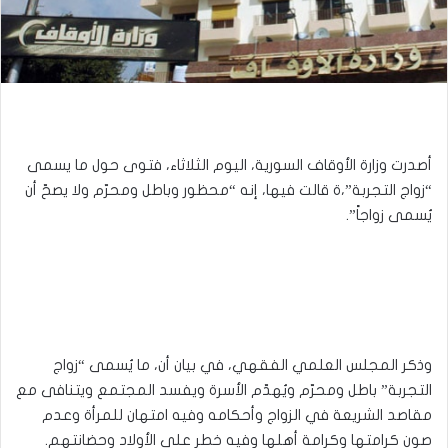
أصدرت وزارة الأوقاف السورية، اليوم الثلاثاء، فتوى حول ما يسمى
“زواج التجربة”،ة قالت فيها، إنه “محظور وباطل ومحرّم ولا يصحّ أن
يُسمى زواجاً”.
وذكر المجلس العلمي الفقهي، في بيان أن، ما يُسمى “زواج
التجربة” باطل ومحرّم ويُهدّم الأسرة ويفسد المجتمع ويتنافى مع
مقاصد الشريعة في الزواج وأحكامه وفيه امتهان للمرأة وعدم
صون كرامتها وكرامة أهلها وفيه خطر على الأولاد وحضانتهم.