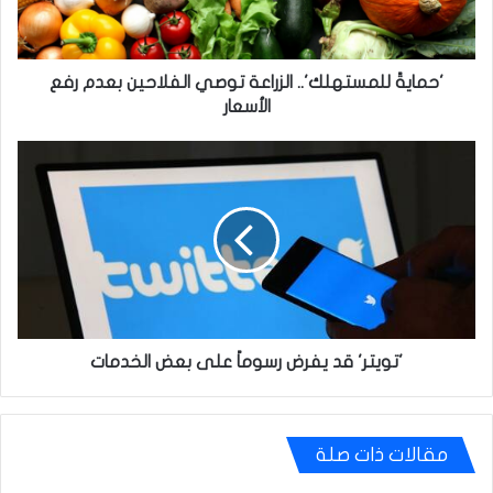
رفع
الأسعار
'حمايةً للمستهلك'.. الزراعة توصي الفلاحين بعدم رفع
الأسعار
'تويتر'
قد
يفرض
رسوماً
على
بعض
الخدمات
'تويتر' قد يفرض رسوماً على بعض الخدمات
مقالات ذات صلة