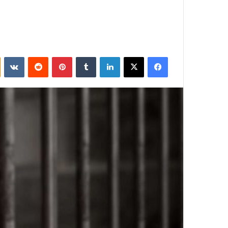
فيسبوك
‫X
لينكدإن
بينتيريست