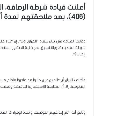
أعلنت قيادة شرطة الرصافة، ال
(406)، بعد ملاحقتهم لمدة أسبوع كامل بتهمة جرائم القتل والدكات العشائرية.
وقالت القيادة في بيان تلقاه “العراق اولا”، إن “بنا
إرهاب)”.
وأضاف البيان أن “المتهمين كانوا قد غادروا قاطع مس
القانونية، إلا أن المتابعة الاستخبارية الدقيقة وت
وتابع أنه “تم إيداعهم التوقيف واتخاذ الإجراءات القا