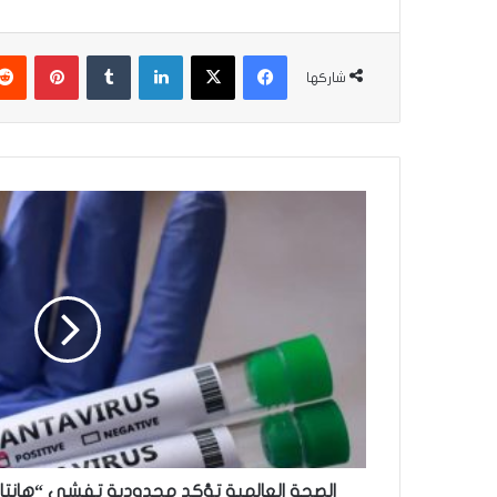
فيسبوك
‫X
لينكدإن
بينتير
شاركها
الصحة
العالمية
تؤكد
محدودية
تفشي
“هانتا”
وتوصي
بـ7
إجراءات
عاجلة
للوقاية