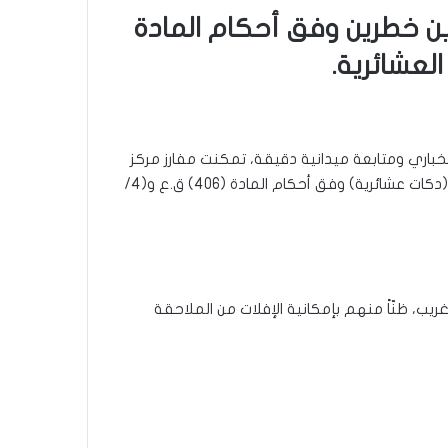
ين خطرين وفق أحكام المادة
ستخباري ومتابعة ميدانية دقيقة، تمكنت مفارز مركز
شرطة الفضيلية، وبالتنسيق مع خلية الصقور الاستخبارية، من تنفيذ أمر قبض بحق ثلاثة متهمين مطلوبين عن جرائم (قتل) و(دكات عشائرية) وفق أحكام المادة (406) ق.ع و(4/
ب، ظنّاً منهم بإمكانية الإفلات من الملاحقة