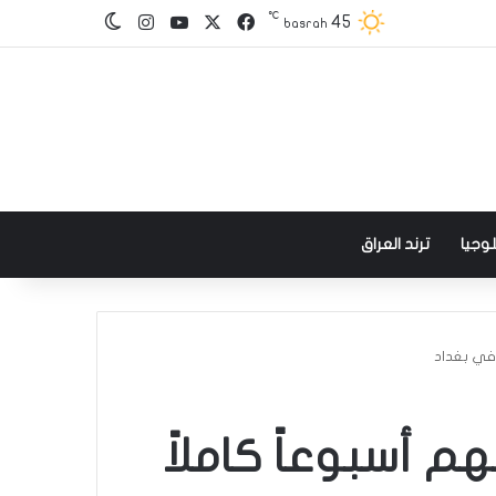
℃
‫X
فيسبوك
‫YouTube
انستقرام
45
الوضع المظلم
basrah
وجيا
ترند العراق
 في بغداد
م أسبوعاً كاملاً