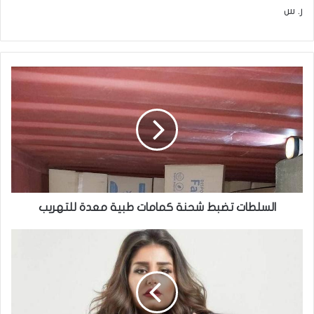
ر. س
السلطات
تضبط
شحنة
كمامات
طبية
معدة
للتهريب
السلطات تضبط شحنة كمامات طبية معدة للتهريب
ممثلة
مصرية
تكشف
لأول
مرة
عن