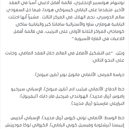
توتنهام هوتسبير الإنجليزي، قائمة أفضل لاعبي آسيا في العقد
الأخير، متقدما على الياباني كيسوكي هوندا، فيما حل السعودي
سالم الدوسري، نجم الهلال، في المركز الثالث . مشيراً أنها احتلت
اليابانية هوماري ساوا والأسترالية سامانثا كير واليابانية ساكي
كوماجاي المراكز الثلاثة الأولى على الترتيب، في قائمة أفضل
اللاعبات في القارة الآسيوية.”
وبيّن، “عن التشكيل الأفضل في العالم خلال العقد الماضي، وجاءت
على النحو التالي:
حراسة المرمى: الألماني مانويل نوير (بايرن ميونخ).
خط الدفاع: الألماني فيليب لام (بايرن ميونخ)، الإسباني سيرخيو
راموس (ريال مدريد)، الهولندي فيرجيل فان دايك (ليفربول)،
البرازيلي مارسيلو (ريال مدريد).
خط الوسط: الألماني توني كروس (ريال مدريد)، الإسباني أندريس
إنييستا (برشلونة وفيسيل كوبي الياباني)، الكرواتي لوكا مودريتش