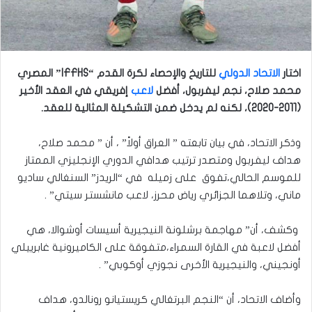
اختار
الاتحاد الدولي
للتاريخ والإحصاء لكرة القدم “IFFHS” المصري
محمد صلاح، نجم ليفربول، أفضل
لاعب
إفريقي في العقد الأخير
(2011-2020)، لكنه لم يدخل ضمن التشكيلة المثالية للعقد.
وذكر الاتحاد، في بيان تابعته ” العراق أولاً” ، أن ” محمد صلاح،
هداف ليفربول ومتصدر ترتيب هدافي الدوري الإنجليزي الممتاز
للموسم الحالي،تفوق على زميله في “الريدز” السنغالي ساديو
ماني، وتلاهما الجزائري رياض محرز، لاعب مانشستر سيتي” .
وكشف، أن” مهاجمة برشلونة النيجيرية أسيسات أوشوالا، هي
أفضل لاعبة في القارة السمراء،متفوقة على الكاميرونية غابرييلي
أونجيني، والنيجيرية الأخرى نجوزي أوكوبي” .
وأضاف الاتحاد، أن “النجم البرتغالي كريستيانو رونالدو، هداف