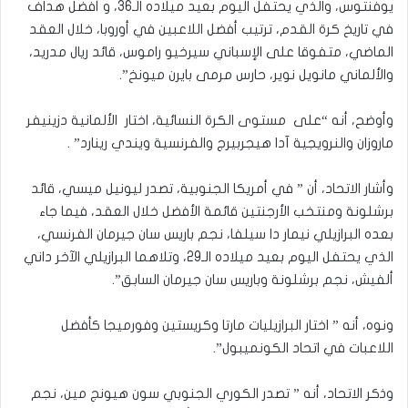
يوفنتوس، والذي يحتفل اليوم بعيد ميلاده الـ36، و أفضل هداف
في تاريخ كرة القدم، ترتيب أفضل اللاعبين في أوروبا، خلال العقد
الماضي، متفوقا على الإسباني سيرخيو راموس، قائد ريال مدريد،
والألماني مانويل نوير، حارس مرمى بايرن ميونخ”.
وأوضح، أنه “على مستوى الكرة النسائية، اختار الألمانية دزينيفر
ماروزان والنرويجية آدا هيجربيرج والفرنسية ويندي رينارد” .
وأشار الاتحاد، أن ” في أمريكا الجنوبية، تصدر ليونيل ميسي، قائد
برشلونة ومنتخب الأرجنتين قائمة الأفضل خلال العقد، فيما جاء
بعده البرازيلي نيمار دا سيلفا، نجم باريس سان جيرمان الفرنسي،
الذي يحتفل اليوم بعيد ميلاده الـ29، وتلاهما البرازيلي الآخر داني
ألفيش، نجم برشلونة وباريس سان جيرمان السابق”.
ونوه، أنه ” اختار البرازيليات مارتا وكريستين وفورميجا كأفضل
اللاعبات في اتحاد الكونميبول”.
وذكر الاتحاد، أنه ” تصدر الكوري الجنوبي سون هيونج مين، نجم