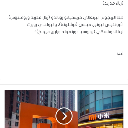
(ريال مدريد).
خط الهجوم: البرتغالي كريستيانو رونالدو (ريال مدريد ويوفنتوس)،
الأرجنتيني ليونيل ميسي (برشلونة)، والبولندي روبرت
ليفاندوفسكي (بوروسيا دورتموند وبايرن ميونخ)”.
ل.ب
’الهاتف
الصيني’..
شكل
ثورة
في
عالم