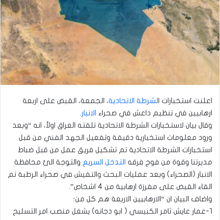
اعلنت استخبارات ا
لشرطة الاتحادية
، الجمعة، القبض على اربعة
ارهابيين في تنظيم داعش في صحراء
الانبار.
وقال بيان لاستخبارات الشرطة الاتحادية تلقته العراق اولأ، انه “وبعد
ورود معلومات استخبارية دقيقة وتفعيل الجهد الفني من قبل
استخبارات الشرطة الاتحادية تم تشكيل فريق عمل من قبل ضباط
مديرتنا وقوة من فوج فرقه
التدخل السريع
والتوجة الئ محافظة
الانبار (الصحراء) وبعد عمليات البحث والتفيش في صحراء الرطبة تم
القاء القبض على مفرزة ارهابية من 4 اشخاص”.
واضاف البيان ان “الارهابيين الاربعة هم كل من؛
١-عمار عايش ثامر الكبيسي ( ابو دجانه) يشغل منصب امر التسليح