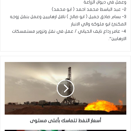
وعمل في ديوان الزراعة
٢- عبد الباسط محمد احمد ( ابو محمد)
٣- بسام صادق جميل ( ابو صالح ) ناقل ارهابيين وعمل بنقل زوجه
المكنئ ابو ملوكه والي الانبار
٤- عامر رداع نايف الحياني / عمل في نقل وتزوير مستمسكات
الارهابين”.
أسعار
النفط
تتماسك
بأعلى
مستوى
أسعار النفط تتماسك بأعلى مستوى