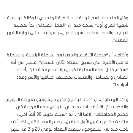
وقال المتحدث باسم الوزارة عبد الزهرة الهنداوي للوكالة الرسمية
تابعها”العراق أولا” نسخة منه. إن “العمل الميداني بدأ بعملية
الترقيم والحصر. مطلع الشهر الجاري، وسيستمر حتى نهاية الشهر
المقبل”.
وأضاف، أن “مرحلة الترقيم والحصر تعد المرحلة الرئيسة، والمرحلة
ما قبل الأخيرة التي تسبق التعداد الآلي للسكان”، مشيرا الى أنه
“سيتم خلال. هذه العملية تكوين بيانات مهمة تتعلق بأعداد
المباني والمساكن. والمنشآت بمختلف أصنافها والأسر وعدد
أفرادها”.
وأكد الهنداوي، أن “عدد الباحثين الذين سيقومون بمهمة الترقيم
والحصر يبلغ 30 ألف باحث ميداني، يتولون هذه المهمة في
جميع المحافظات”. لافتا الى أنه “سيتم تدريب 80 ألفاً آخرين
منتصف. شهر تشرين الأول المقبل، ليصبح العدد الكلي 120 ألف
باحث ميداني. سيقومون بتنفيذ التعداد يومي 20 و21 من شهر