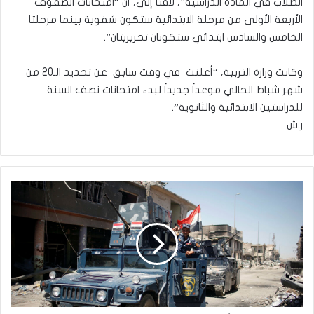
الطلاب في المادة الدراسية”، لافتاً إلى، أن “امتحانات الصفوف
الأربعة الأولى من مرحلة الابتدائية ستكون شفوية بينما مرحلتا
الخامس والسادس ابتدائي ستكونان تحريريتان”.
وكانت وزارة التربية، “أعلنت في وقت سابق عن تحديد الـ20 من
شهر شباط الحالي موعداً جديداً لبدء امتحانات نصف السنة
للدراستين الابتدائية والثانوية”.
ر.ش
’بينهم
امرأة’..الاستخبارات
تقبض
على
5
إرهابيين
في
كركوك