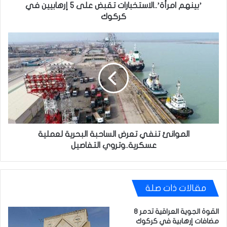
’بينهم امرأة’..الاستخبارات تقبض على 5 إرهابيين في
كركوك
الموانئ
تنفي
تعرض
الساحبة
البحرية
لعملية
عسكرية..وتروي
التفاصيل
الموانئ تنفي تعرض الساحبة البحرية لعملية
عسكرية..وتروي التفاصيل
مقالات ذات صلة
القوة الجوية العراقية تدمر 8
مضافات إرهابية في كركوك