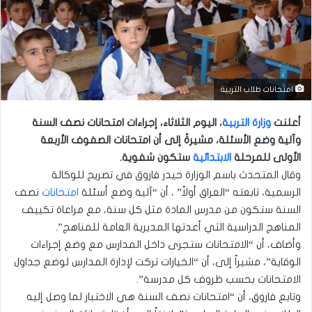
امتحانات طلاب التربية
أ
علنت
وزارة التربية
، اليوم الثلاثاء، إج
راءات امتحانات نصف السنة
وآلية وضع الأسئلة، مشيرةً إلى أن امتحانات الصفوف الأربعة
الأولى للمرحلة
الابتدائية
ستكون شفوية.
وقال المتحدث باسم الوزارة حيدر فاروق في تصريح للوكالة
الرسمية، تابعته “العراق أولاً” ، أن “آلية وضع أسئلة
امتحانات
نصف
السنة ستكون من مدرس المادة مثل كل سنة، مع مراعاة تكييف
المناهج الدراسية التي أعدتها المديرية العامة للمناهج”.
وأضاف، أن “الامتحانات ستجرى داخل المدارس مع وضع إجراءات
الوقاية”، مشيراً إلى، أن “الخيارات تركت لإدارة المدارس لوضع جداول
الامتحانات بحسب ظروف كل مدرسة”.
وتابع فاروق، أن “امتحانات نصف السنة هي الاختبار لما وصل إليه