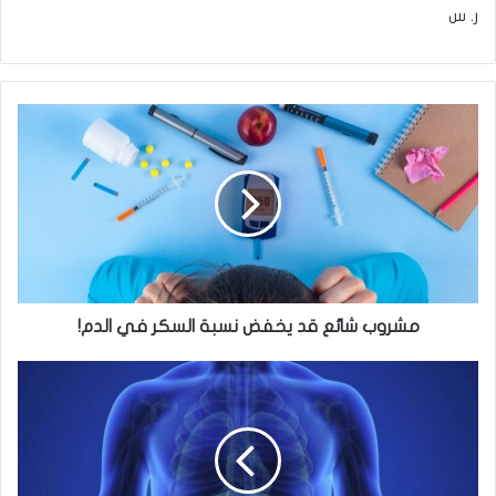
ر. س
مشروب
شائع
قد
يخفض
نسبة
السكر
في
الدم!
مشروب شائع قد يخفض نسبة السكر في الدم!
5
عناصر
غذائية
تعد
صديقة
لصحة