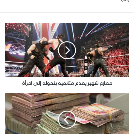
مصارع
شهير
يصدم
متابعيه
بتحوله
إلى
امرأة
مصارع شهير يصدم متابعيه بتحوله إلى امرأة
قروض
زراعية
بفوائد
منخفضة