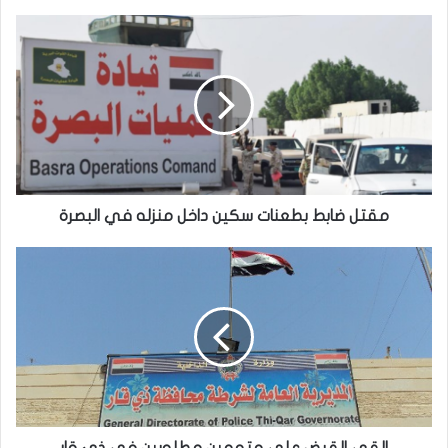
مقتل
ضابط
بطعنات
سكين
داخل
منزله
في
البصرة
مقتل ضابط بطعنات سكين داخل منزله في البصرة
القى
القبض
على
متهمين
مطلوبين
في
ذي
قار
القى القبض على متهمين مطلوبين في ذي قار