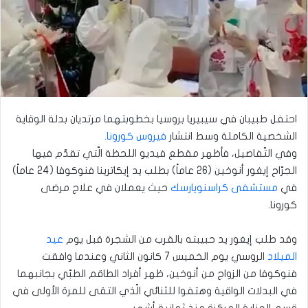
احتفل طبيبان في سيبيريا بروسيا بخطوبتهما مرتديان بدلة الوقاية
الشخصية الكاملة وسط انتشار
فيروس كورونا.
وفي التّفاصيل، فأظهر مقطع فيديو اللحظة الّتي تقدّم فيها
الجرّاح إيغور أنوخين (26 عاماً) بطلب يد إيكاترينا فنوكوفا (24 عاماً)
في
مستشفى كراسنويارسك
حيث يعملان في علاج مرضى
كورونا.
وقد طلب إيغور يد حبيبته بالقرب من الشجرة قبل يوم
عيد
الميلاد
الروسي يوم الخميس 7 كانون الثاني وعندما وافقت
فنوكوفا من الزواج من أنوخين، ظهر أفراد الطاقم الطبّي بجانبهما
في البدلات الواقية وهتفوا للثنائي الّذي التقى للمرة الأولى في
قسم العناية المركزة منذ ثمانية أشهر.