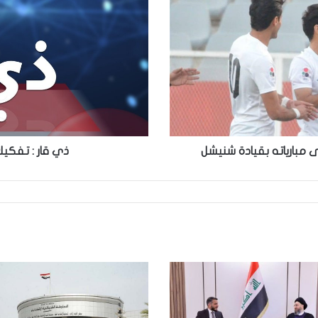
تفكيك
عبوة
ناسفة
داخل
علبة
حلويات
ى مبارياته بقيادة شنيشل
ذي قار : تفكي