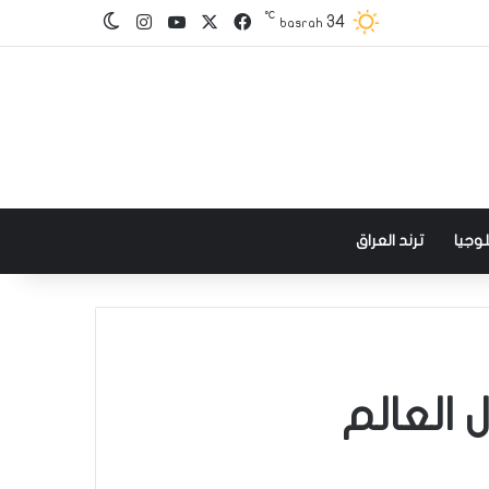
℃
‫X
فيسبوك
‫YouTube
انستقرام
34
الوضع المظلم
basrah
وجيا
ترند العراق
 العالم