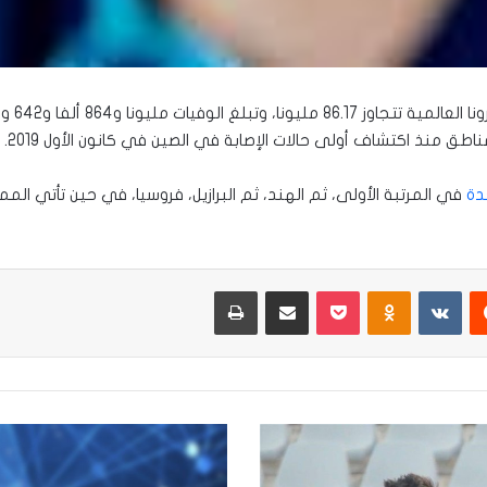
8 مليونا، وتبلغ الوفيات مليونا و864 ألفا و642 وفاة.
دة
في المرتبة الأولى، ثم الهند، ثم البرازيل، فروسيا، في حين تأتي ال
يست
Odnoklassniki
‫Pocket
مشاركة عبر البريد
طباعة
ذي
قار
: