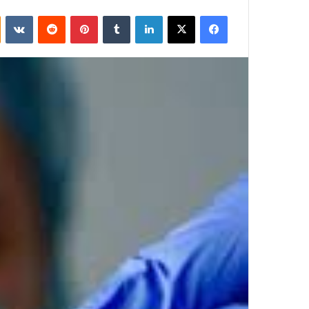
فيسبوك
‫X
لينكدإن
بينتيريست