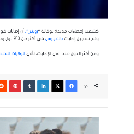
كشفت إحصاءات جديدة لوكالة “
رويترز”،
أن إصابات كورونا العالمية تتجاوز 6.17
وتم تسجيل إصابات
بالفيروس
في أكثر من 210 دول ومناطق منذ اكتشاف أولى حالات الإصابة في الصين في كانون الأول 2019.
وعن أكثر الدول عددا في الإصابات، تأتي
الولايات المتح
فيسبوك
‫X
لينكدإن
بينتير
شاركها
الزوراء
يتغلب
على