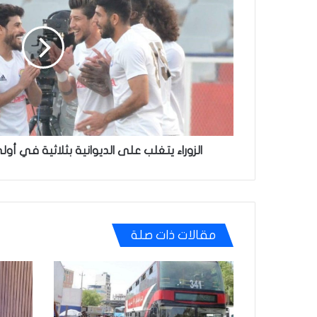
الديوانية
بثلاثية
في
أولى
مبارياته
بقيادة
شنيشل
الزوراء يتغلب على الديوانية بثلاثية في أول
مقالات ذات صلة