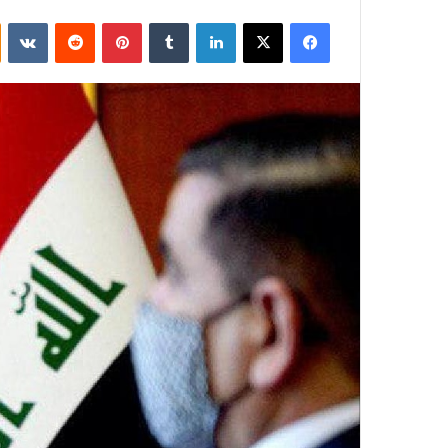
فيسبوك
‫X
لينكدإن
بينتيريست