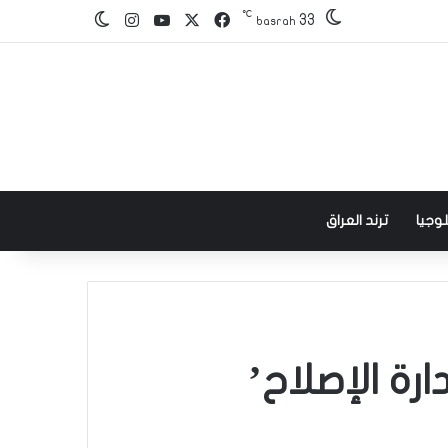
℃
‫X
فيسبوك
‫YouTube
انستقرام
33
الوضع المظلم
basrah
وجيا
ترند العراق
رة الإصلاح’