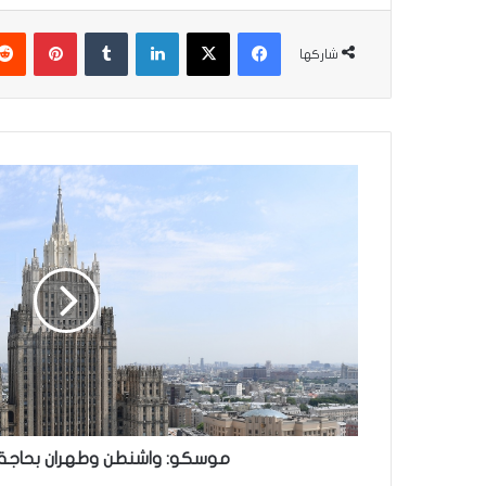
فيسبوك
‫X
لينكدإن
بينتير
شاركها
موسكو:
واشنطن
وطهران
بحاجة
لخارطة
طريق
موسكو: واشنطن وطهران بحاجة 