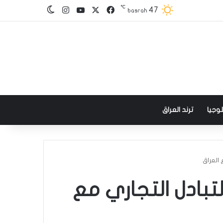
℃
‫X
فيسبوك
‫YouTube
انستقرام
47
الوضع المظلم
basrah
وجيا
ترند العراق
العراق​
تبادل التجاري مع ​