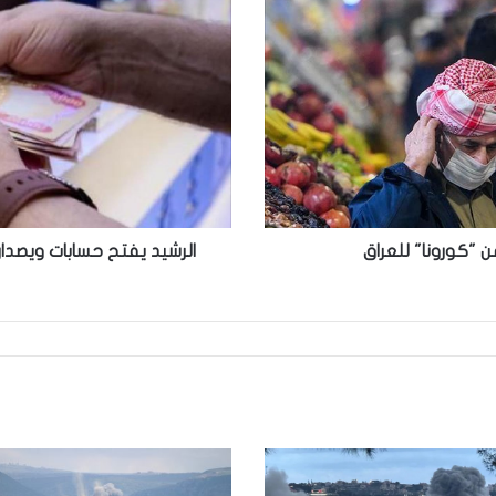
حسابات
ويصدار
بطاقات
منتسبي
الجيش
وشمولهم
بالسلف
والقروض
 "كورونا" للعراق
الرشيد يفتح حسابات ويصد