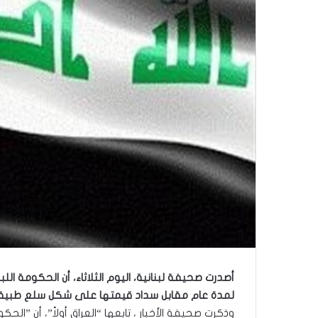
لمدة عام مقابل سداد قيمتها على شكل سلع طبية و
وذكرت صحيفة الأخبار ، تابعها “العراق أولاً”، أن ​”الح