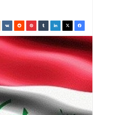
فيسبوك
‫X
لينكدإن
بينتيريست