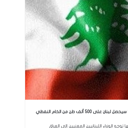
أصدرت صحيفة لبنانية، اليوم الثلاثاء، أن الحكومة ال​لبنان​ية استعدت لتوقيع اتفاقية التبادل التجاري مع ​العراق​، والتي بموجبها سيحصل لبنان على 500 ألف طن من الخام ​النفط​ي
وجه الوزراء اللبنانيين المعنيين إلى العراق