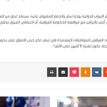
الابواب الدولية بوجه لبنان والحصار المفروض عليه، سينقذ لبنان من الع
لن بالتزامن مع موافقة ​الحكومة العراقية​، أن احتياطي ​الفيول​ يكف
​ العراقي للمواصفات المعتمدة في لبنان، لكن جرى الاتفاق على تحوي
 6 أشهر على الأقل”.
يست
Odnoklassniki
‫Pocket
مشاركة عبر البريد
طباعة
الرشيد
يفتح