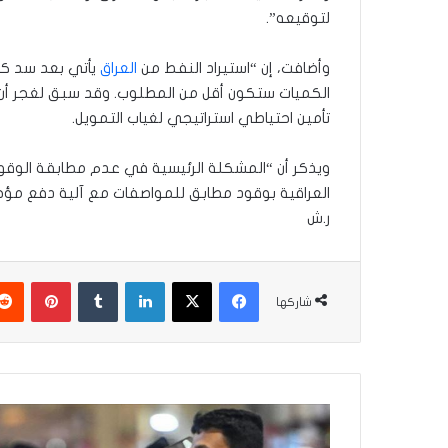
لتوقيعه”.
وأضافت، إن “استيراد النفط من
العراق
يأتي بعد سد كل 
الكميات ستكون أقل من المطلوب. وقد سبق لغجر أن أع
تأمين احتياطي استراتيجي لغياب التمويل.
ويذكر أن “المشكلة الرئيسية في عدم مطابقة ​الوقود
العراقية بوقود مطابق للمواصفات مع آلية دفع مؤجلة، تكون لفترة
ر.ش
فيسبوك
‫X
لينكدإن
بينتير
شاركها
الصحة
تعلن