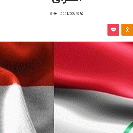
9
2021/02/16
‫Pocket
Odnoklassniki