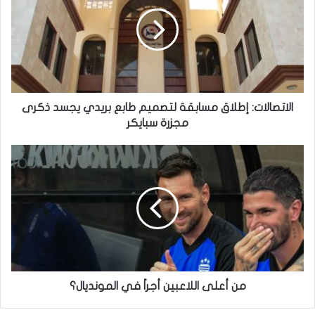
مسابقة
لتصميم
طابع
بريدي
يجسد
ذكرى
مجزرة
سبايكر
الاتصالات: إطلاق مسابقة لتصميم طابع بريدي يجسد ذكرى
مجزرة سبايكر
من
أعلى
اللاعبين
أجراً
في
المونديال؟
من أعلى اللاعبين أجراً في المونديال؟