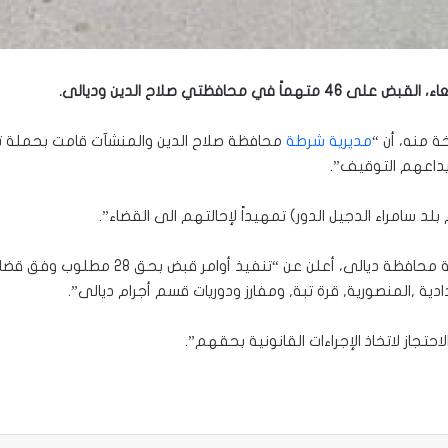
 في محافظتي صلاح الدين وديالى.
ة منه، أن “
مديرية شرطة
محافظة صلاح الدين والمنشآت قامت بحملة ت
د سامراء الدجيل الدور) تمهيداً لإحالتهم الى القضاء”.
وأضافت الوكالة، أن الناطق الرسمي باسم قياد
ة ,المنصورية, قرة تبة, ومفارز ودوريات قسم أجرام ديالى”.
تجاز لاتخاذ الإجراءات القانونية بحقهم”.