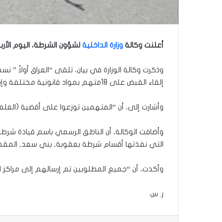
أعلنت وكالة
وزارة الداخلية
لشؤون الشرطة، اليوم الأربعاء، القبض على 46 متهماً
وذكرت وكالة الوزارة في بيان، تلقى “العراق أولاً ” نسخ
إلقاء القبض على 18متهم بمواد قانونية مختلفة وإيداعهم التوقيف”.
وأشارت إلى، أن “المتهمين توزعوا على أقضية (العلم بل
التي نفذتها أقسام شرطة بعقوبة, بني سعد, المقدادي
وأكدت، أن “جميع المطلوبين تم إرسالهم إلى مراكز الاح
ر. س