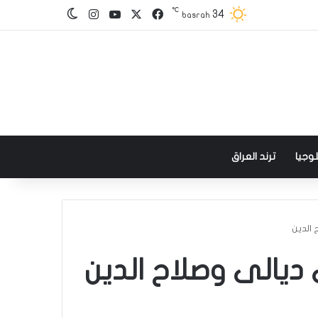
℃
‫X
فيسبوك
‫YouTube
انستقرام
34
الوضع المظلم
basrah
وجيا
ترند العراق
الدين
يالى وصلاح الدين