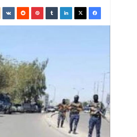
فيسبوك
‫X
لينكدإن
بينتيريست