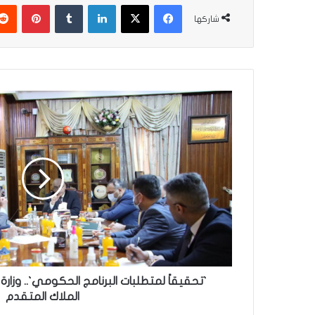
فيسبوك
‫X
لينكدإن
بينتير
شاركها
`تحقيقاً
لمتطلبات
البرنامج
الحكومي`..
وزارة
التعليم
تعقد
اجتماعاً
مع
الملاك
المتقدم
`تحقيقاً لمتطلبات البرنامج الحكومي`.. وزارة
الملاك المتقدم