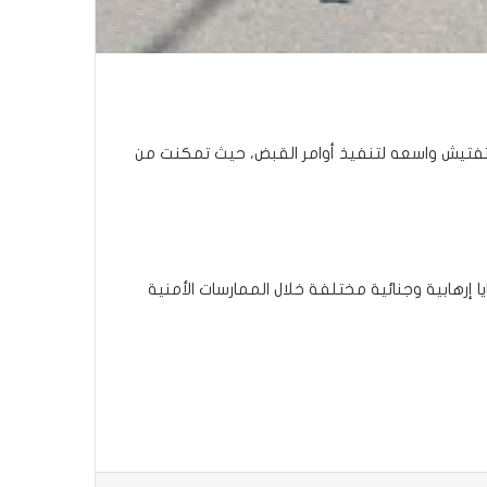
فتيش واسعه لتنفيذ أوامر القبض، حيث تمكنت من
ة شرطة محافظة ديالى، أعلن عن “تنفيذ أوامر قبض بحق 28 مطلوب وفق قضايا إرهابية وجنائية مختلفة خلال الممارسات الأمنية