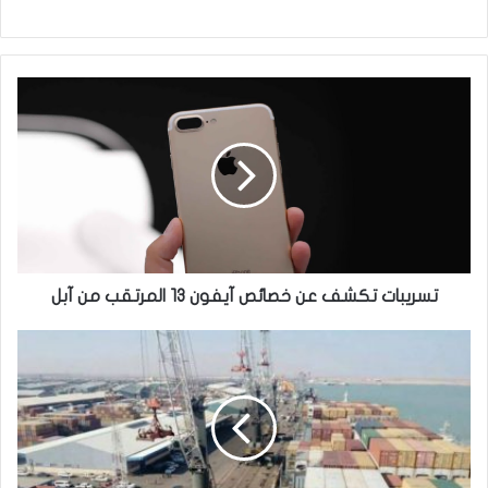
تسريبات
تكشف
عن
خصائص
آيفون
13
المرتقب
من
آبل
تسريبات تكشف عن خصائص آيفون 13 المرتقب من آبل
ضبط
محاولة
تهريب
أدوية
بشرية
في
ميناء