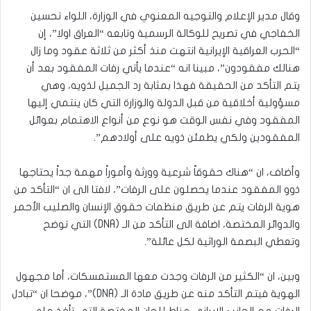
وقال مدير الإعلام والتوجيه المعنوي في الوزارة، اللواء تحسين
الخفاجي في تصريح للوكالة الرسمية وتابعه “العراق اولا”، إن
“الحرب العراقية الإيرانية انتهت منذ أكثر من ثلاثة عقود وما زال
هنالك مفقودون”، مبينا انه “عندما يأتي رفات المفقود بعد أن
يتم التأكد من الحقيقة فهذا بمثابة رد الجميل لذويه، وهي
مسؤولية أخلاقية من قبل الدولة والوزارة التي كان ينتمي إليها
المفقود وفي نفس الوقت هو نوع من أنواع الاهتمام بعوائل
المفقودين ولكي يطمئن ذويه على أولادهم”.
وأضاف، ان “‏هناك حقوقاً شرعية وورثة وأموراً مهمة جداً يحتاجها
ذوو المفقود عندما يحصلون على الرفات”، لافتا الى ان “التأكد من
هوية الرفات يتم عن طريق منظمات حقوق الإنسان والصليب الأحمر
والدوائر المختصة، اضافة الى التأكد من الـ (DNA) التي توضح
وتعطي البصمة الوراثية لكل عائلة”.
وبين، ان “الكثير من الرفات وجدت معها المستمسكات، أما مجهول
الهوية فيتم التأكد منه عن طريق مادة الـ (DNA)”، موضحا ان “تبادل