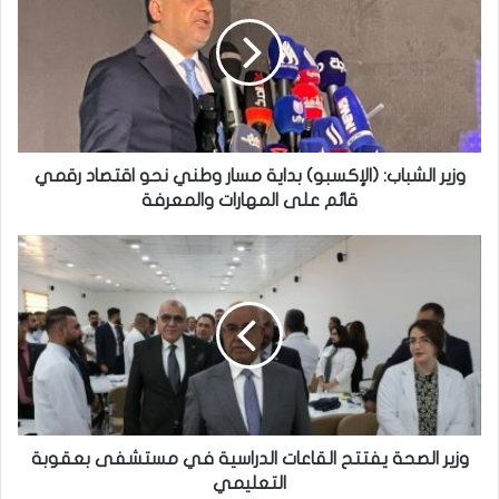
(الإكسبو)
بداية
مسار
وطني
نحو
اقتصاد
رقمي
قائم
وزير الشباب: (الإكسبو) بداية مسار وطني نحو اقتصاد رقمي
على
قائم على المهارات والمعرفة
المهارات
والمعرفة
وزير
الصحة
يفتتح
القاعات
الدراسية
في
مستشفى
بعقوبة
التعليمي
وزير الصحة يفتتح القاعات الدراسية في مستشفى بعقوبة
التعليمي