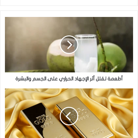
أطعمة
تقلل
أثر
الإجهاد
الحراري
على
الجسم
والبشرة
أطعمة تقلل أثر الإجهاد الحراري على الجسم والبشرة
الذهب
يتراجع
لأدنى
مستوى
في
أسبوعين
بعد
اتفاق