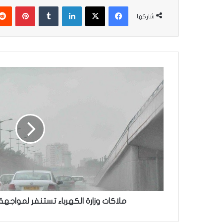
فيسبوك
‫X
لينكدإن
بينتير
شاركها
ملاكات
وزارة
الكهرباء
تستنفر
لمواجهة
سوء
الأحوال
الجوية
ملاكات وزارة الكهرباء تستنفر لمواجهة 