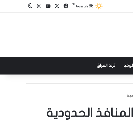
℃
‫X
فيسبوك
‫YouTube
انستقرام
36
الوضع المظلم
basrah
وجيا
ترند العراق
دية
المنافذ الحدودية