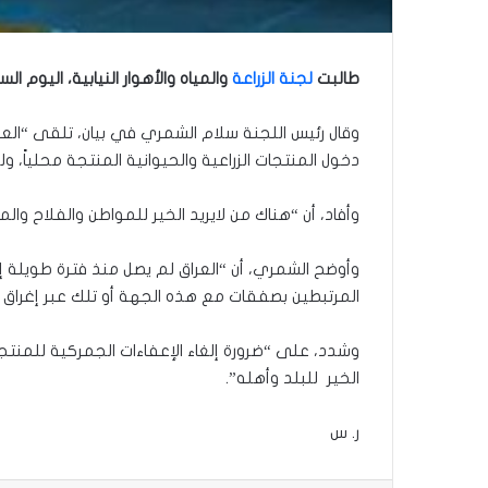
طالبت
لجنة الزراعة
والمياه والأهوار النيابية، اليوم ا
وقال رئيس اللجنة سلام الشمري في بيان، تلقى “العراق
دخول المنتجات الزراعية والحيوانية المنتجة محلياً،
وأفاد، أن “هناك من لايريد الخير للمواطن والفلاح وا
وأوضح الشمري، أن “العراق لم يصل منذ فترة طويلة إ
المرتبطين بصفقات مع هذه الجهة أو تلك عبر إغراق ا
وشدد، على “ضرورة إلغاء الإعفاءات الجمركية للمنتجات
الخير للبلد وأهله”.
ر. س