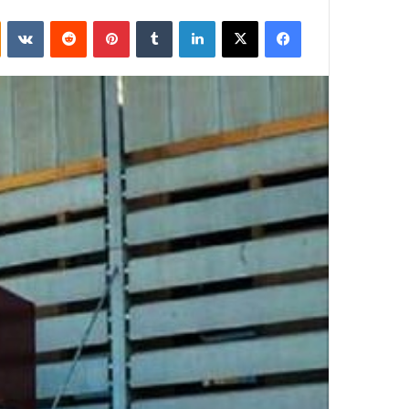
فيسبوك
‫X
لينكدإن
بينتيريست