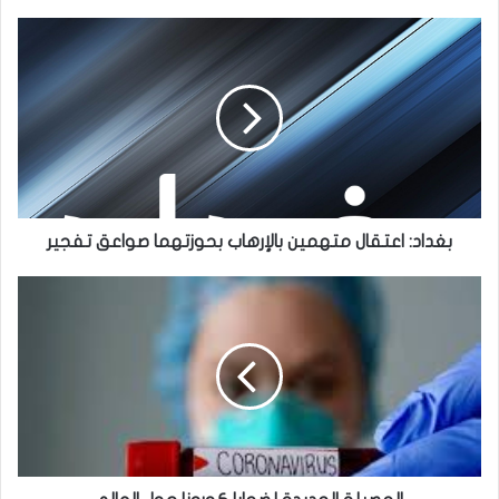
بغداد:
اعتقال
متهمين
بالإرهاب
بحوزتهما
صواعق
تفجير
بغداد: اعتقال متهمين بالإرهاب بحوزتهما صواعق تفجير
الحصيلة
الجديدة
لضحايا
كورونا
حول
العالم