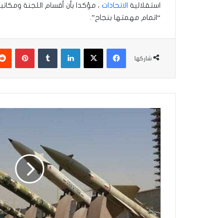
استقلالية
الاتحادات
، مؤكدا بأن أقسام اللجنة ومكات
“اتمام مهمتها بنجاح”.
فيسبوك
‫X
لينكدإن
بينتير
شاركها
مسؤول
إسرائيلي
يحذر
من
نقل
صواريخ
إيرانية
إلى
العراق