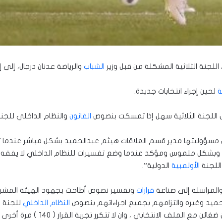
 اللجنة الثلاثية المشكلة من قبل وزير
الشباب
والرياضة عدنان درجال، إلى 
ة
لحين إجراء انتخابات جديدة.
عمل اللجنة الثلاثية سهل إذا تمسكت بنصوص
القانون
والنظام الداخلي للجنة 
 مسؤوليتها مدير قسم العلاقات هيثم عبدالحميد بشكل مباشر عندما 
 وبشكل ملموس ومؤكد عندما وضع تفسيرات للنظام الداخلي لا يفقه مع
اللجنة
الأولمبية
الدولية”.
المراسلة إلى صناعة
قرارات
وتفسير نصوص أطاحت بجهود الهيئة المشرفة
دالحميد وغيره والتزامهم بجميع اجراءاتهم بنصوص
النظام الداخلي
للجنة ا
وأكد السهلاني ضرورة “التعامل بحذر و