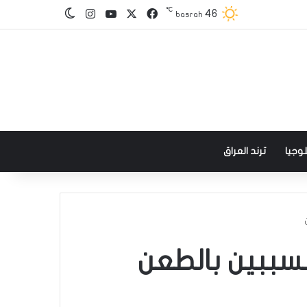
℃
‫X
فيسبوك
‫YouTube
انستقرام
46
الوضع المظلم
basrah
وجيا
ترند العراق
تسببين بالطعن