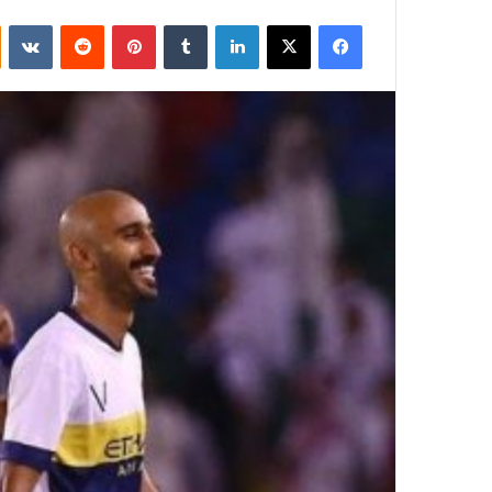
فيسبوك
‫X
لينكدإن
بينتيريست