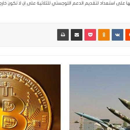
بها على استعداد لتقديم الدعم اللوجستي للثلاثية على ان لا تكون خ
يست
Odnoklassniki
‫Pocket
مشاركة عبر البريد
طباعة
انخفاض
سعر
العملة
الافتراضية
"
بتكوين
"