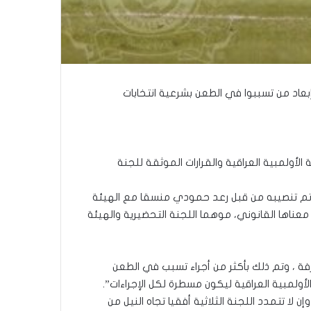
إبعاد من تسببوا في الطعن بشرعية انتخابات
الأولمبية العراقية والقرارات الموثقة للجنة
تم تنصيبه من قبل رعد حمودي منسقا مع الهيئة
ناها القانوني، موهما اللجنة التحضيرية والهيئة
 ، وتم ذلك بأكثر من أجراء تسبب في الطعن
لأولمبية العراقية ليكون مسطرة لكل الإجراءات”.
شفافية وبدون ضغائن مع الملف الانتخابي ، وان لا تتكرر تجربة القرار ( ١٤٠ ) مرة أخرى وإن لا تتمدد اللجنة الثلاثية أفقيا تجاه النيل من