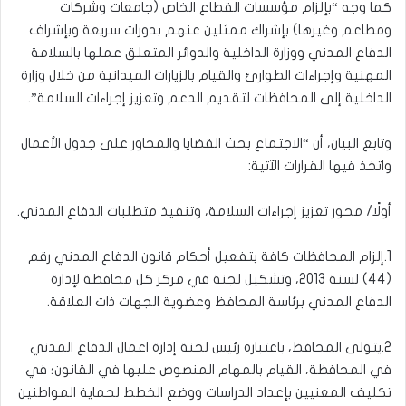
كما وجه “بإلزام مؤسسات القطاع الخاص (جامعات وشركات
ومطاعم وغيرها) بإشراك ممثلين عنهم بدورات سريعة وبإشراف
الدفاع المدني ووزارة الداخلية والدوائر المتعلق عملها بالسلامة
المهنية وإجراءات الطوارئ والقيام بالزيارات الميدانية من خلال وزارة
الداخلية إلى المحافظات لتقديم الدعم وتعزيز إجراءات السلامة”.
وتابع البيان، أن “الاجتماع بحث القضايا والمحاور على جدول الأعمال
واتخذ فيها القرارات الآتية:
أولًا/ محور تعزيز إجراءات السلامة، وتنفيذ متطلبات الدفاع المدني.
1.إلزام المحافظات كافة بتفعيل أحكام قانون الدفاع المدني رقم
(44) لسنة 2013، وتشكيل لجنة في مركز كل محافظة لإدارة
الدفاع المدني برئاسة المحافظ وعضوية الجهات ذات العلاقة.
2.يتولى المحافظ، باعتباره رئيس لجنة إدارة اعمال الدفاع المدني
في المحافظة، القيام بالمهام المنصوص عليها في القانون؛ في
تكليف المعنيين بإعداد الدراسات ووضع الخطط لحماية المواطنين