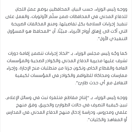
ووجه رئيس الوزراء، حسب البيان، المحافظين بوضع عمل اللجان
للدفاع المدني في المحافظات ضمن سلّم الأولويات، والعمل على
تنفيذ إجراءات السلامة بكل تفاصيلها، ومنع المخالفات الصريحة
التي أدّت الى إزهاق أرواح الأبرياء، مبيّنًا، أن “المحافظ هو المسؤول
التنفيذي الأول”.
كما وجّه رئيس مجلس الوزراء، بـ “اتخاذ إجراءات تتضمن إقامة دورات
تشرف عليها مديرية الدفاع المدني والكوادر الصحية والمؤسسات
العامة والقطاع الخاص وتكون جزءًا من متطلبات منح الإجازة، وإجراء
ممارسات ومحاكاة للطواقم والكوادر في المؤسسات لكيفية
التعامل مع أي حدث طارئ”.
ووجه رئيس الوزراء، بـ “إنتاج مقاطع متلفزة تبث في وسائل الإعلام،
تبين كيفية التصرف في حالات الطوارئ والحريق، وفق منهج
علمي ومدروس، ودراسة إدخال منهج الدفاع المدني في المدارس
أو المعاهد والكليات”.