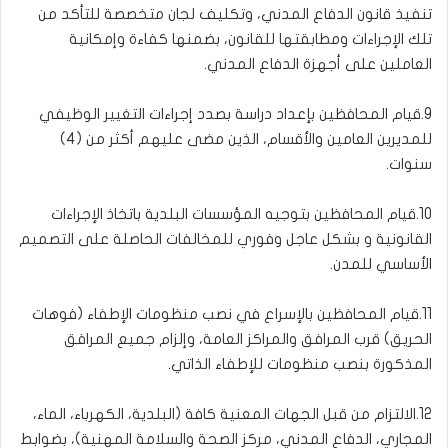
تنفيذ قانون الدفاع المدني، وتكليف لجان متخصصة للتأكد من
تلك الإجراءات ومطابقتها للقانون، بضمنها كفاءة وإمكانية
العاملين على أجهزة الدفاع المدني.
9.قيام المحافظين بإعداد دراسة بصدد إجراءات التغيير الوظيفي
للمديرين العامين والأقسام، الذين مضى عليهم أكثر من (4)
سنوات.
10.قيام المحافظين بتوجيه المؤسسات البلدية باتخاذ الإجراءات
القانونية و بشكل عاجل وفوري للمخالفات الحاصلة على التصميم
الأساسي للمدن.
11.قيام المحافظين بالإسراع في نصب منظومات الإطفاء (فوهات
الحريق) قرب المرافق والمراكز العامة، وإلزام جميع المرافق
المذكورة بنصب منظومات للإطفاء الذاتي.
12.الالتزام من قبل الجهات المعنية كافة (البلدية، الكهرباء، الماء،
المجاري، الدفاع المدني، مركز الصحة والسلامة المهنية)، بضوابط