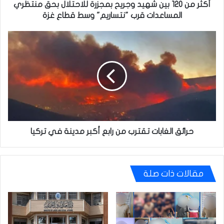
منتظري
أكثر من 120 بين شهيد وجريح بمجزرة للاحتلال بحق منتظري
المساعدات
المساعدات قرب "نتساريم" وسط قطاع غزة
قرب
"نتساريم"
حرائق
وسط
الغابات
قطاع
تقترب
غزة
من
رابع
أكبر
مدينة
في
تركيا
حرائق الغابات تقترب من رابع أكبر مدينة في تركيا
مقالات ذات صلة