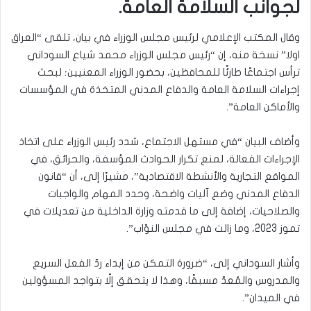
لجوانب السلامة العامة.
وقال المكتب الإعلامي لرئيس مجلس الوزراء في بيان، تلقى “العراق
اولا” نسخة منه، إن “رئيس مجلس الوزراء محمد شياع السوداني
ترأس اجتماعًا طارئًا للمحافظين، بحضور الوزراء المعنيين؛ لبحث
إجراءات السلامة العامة والدفاع المدني المتخذة في المؤسسات
والأماكن العامة”.
وأضاف البيان “في مستهل الاجتماع، شدد رئيس الوزراء على اتخاذ
الإجراءات الفعالة، لمنع تكرار الحوادث المؤسفة، والحرائق، في
المواقع التجارية والأنشطة الاقتصادية”، مشيرًا إلى، أن “قانون
الدفاع المدني وضع آليات واضحة، وحدد المهام والواجبات
والصلاحيات، إضافة إلى ما قدمته وزارة الداخلية من تعديلات في
تموز 2023، وما زالت في مجلس النوّاب”.
وأشار السوداني إلى، “ضرورة التمكن من إبداء ردّ الفعل السريع
والمدروس والمُعدّ مسبقًا، وهذا لا يتحقق إلّا بتواجد المسؤولين
في الميدان”.