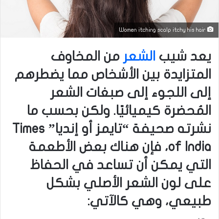
Women itching scalp itchy his hair
يعد شيب
الشعر
من المخاوف
المتزايدة بين الأشخاص مما يضطرهم
إلى اللجوء إلى صبغات الشعر
المُحضرة كيميائيًا. ولكن بحسب ما
نشرته صحيفة “تايمز أو إنديا” Times
of India، فإن هناك بعض الأطعمة
التي يمكن أن تساعد في الحفاظ
على لون الشعر الأصلي بشكل
طبيعي، وهي كالآتي: