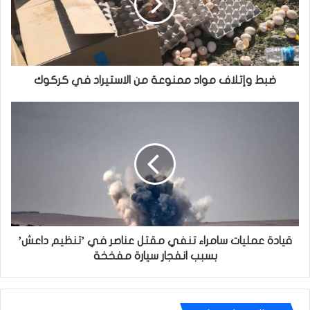
من
الاستيراد
في
كركوك
ضبط وإتلاف مواد ممنوعة من الاستيراد في كركوك
قيادة
عمليات
سامراء
تنفي
مقتل
عناصر
في
’تنظيم
داعش’
بسبب
قيادة عمليات سامراء تنفي مقتل عناصر في ’تنظيم داعش’
انفجار
بسبب انفجار سيارة مفخخة
سيارة
مفخخة