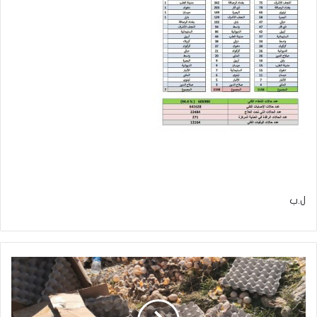
ل.ب
ضبط
وإتلاف
مواد
ممنوعة