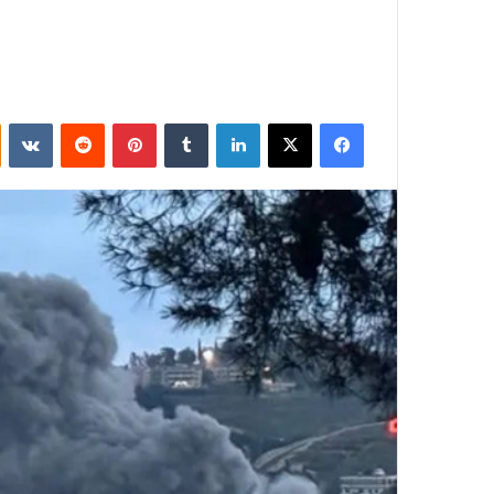
فيسبوك
‫X
لينكدإن
بينتيريست