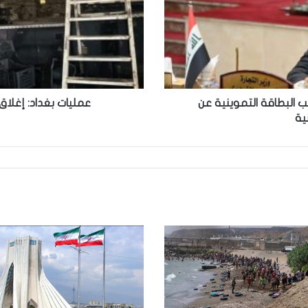
للضوابط
البيئية
جب البطاقة التموينية عن
عمليات بغداد: إغلاق
ية