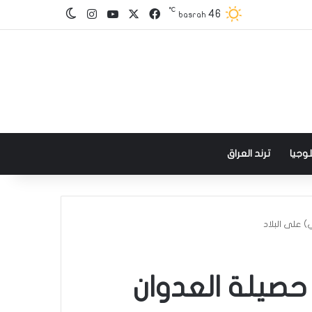
℃
‫X
فيسبوك
‫YouTube
انستقرام
46
الوضع المظلم
basrah
وجيا
ترند العراق
2869 شهيدًا و8730 جريحًا حصيلة العدوان