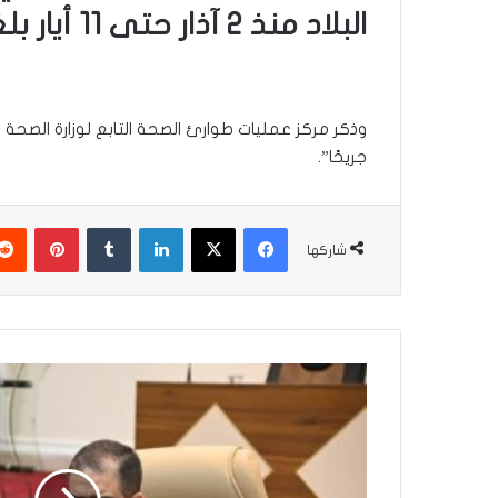
البلاد منذ 2 آذار حتى 11 أيار بلغت 2869 شهيدًا و8730 جريحًا.
جريحًا”.
فيسبوك
‫X
لينكدإن
بينتير
شاركها
وزير
التجارة:
رئيس
الوزراء
وافق
على