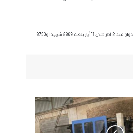
وذكر مركز عمليات طوارئ الصحة التابع لوزارة الصحة العامة في بيانٍ، تابعته “العراق اولا”، أن “الحصيلة التراكمية الإجمالية للعدوان منذ 2 آذار حتى 11 أيار بلغت 2869 شهيدًا و8730