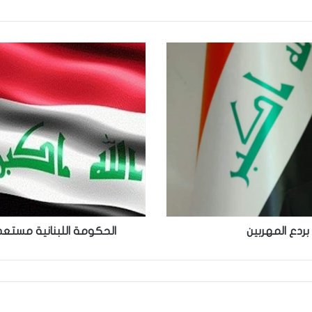
الحكومة
ال​
لبنان​
ية
مستعدة
لتوقيع
اتفاقية
التبادل
التجاري
مع
العراق​
بردع المهربين
الحكومة ال​لبنان​ية مستعدة