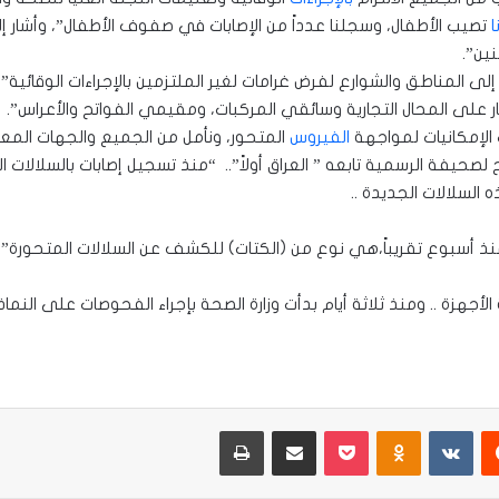
تصيب الأطفال، وسجلنا عدداً من الإصابات في صفوف الأطفال”، وأشار إل
نين”.
ر على المحال التجارية وسائقي المركبات، ومقيمي الفواتح والأعراس”.
 الإمكانيات لمواجهة
الفيروس
المتحور، ونأمل من الجميع والجهات المعن
صحيفة الرسمية تابعه ” العراق أولاً”.. “منذ تسجيل إصابات بالسلالات ا
لسلالات الجديدة ..
ذ أسبوع تقريباً،هي نوع من (الكتات) للكشف عن السلالات المتحورة”.
ة الأجهزة .. ومنذ ثلاثة أيام بدأت وزارة الصحة بإجراء الفحوصات على ال
يست
Odnoklassniki
‫Pocket
مشاركة عبر البريد
طباعة