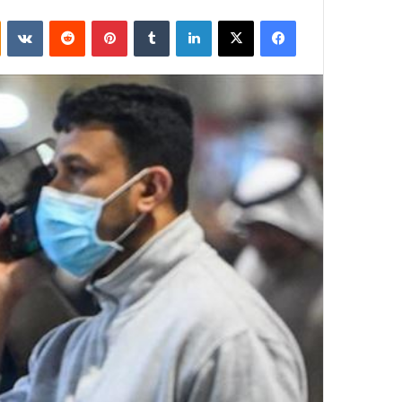
فيسبوك
‫X
لينكدإن
بينتيريست