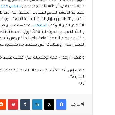
وتابع التميمي، أن “السلالة الجديدة من
فيروس كورونا
للحد من الانتشار السريع للفيروس المتحور بين المواط
الاشخاص الذين لايرتدون
الكمامات
، وخمسة ملايين دينا
وطمأن التميمي المواطنين قائلاً: “وزارة الصحة تمتلك
و قال مدير عام الصحة العامة رياض الحلفي،في تصريح ل
الحصول على الإمكانيات التي تمكنها من تشخيص هذه ا
وأضاف أن إحدى هذه الإمكانيات التي حصلت عليها من
ولفت إلى، أنه “بدأنا بتدريب الملاكات الطبية ومعاين
الجديدة”.
ل.ب
فيسبوك
‫X
لينكدإن
بينتير
شاركها