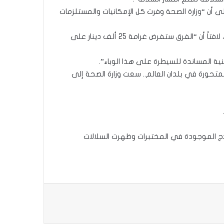
ى أن “وزارة الصحة وفرت كل الإمكانيات والمستلزمات
وأكد، أن”اتخاذ قرار بنزول الفرق الصحية التابعة للوزارة، إلى المناطق والشوارع لفرض غرامات لغير الملتزمين بالإجراءات الوقائية”، لافتاً أن “الفرق ستفرض غرامة 25 ألف دينار على
ية المساندة للسيطرة على هذا الوباء”.
لمتحورة في بلدان العالم.. سعت وزارة الصحة إلى
نماذج الموجودة في المختبرات وظهرت السلالات