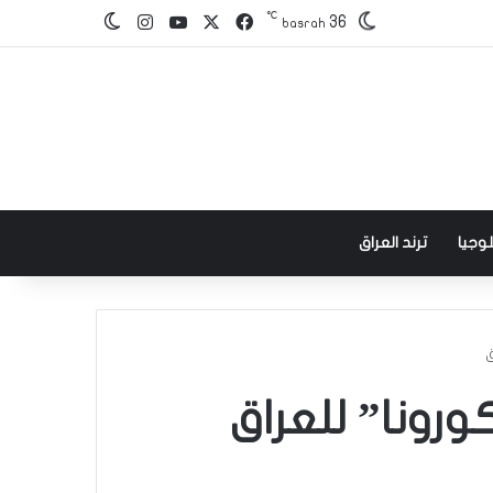
℃
‫X
فيسبوك
‫YouTube
انستقرام
36
الوضع المظلم
basrah
وجيا
ترند العراق
ق
رونا” للعراق