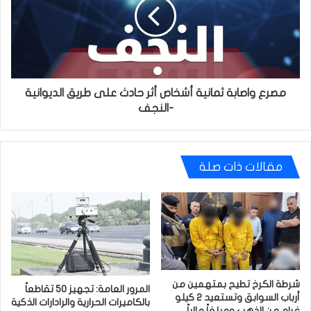
أشخاص
أثر
حادث
على
طريق
الديوانية
-النجف
مصرع واصابة ثمانية أشخاص أثر حادث على طريق الديوانية
-النجف
مقالات ذات صلة
شرطة الكرخ تطيح بمتهمين من
المرور العامة: تجهيز 50 تقاطعاً
أرباب السوابق وتستعيد 2 كيلو
بالكاميرات الحرارية والرادارات الذكية
غرام من الذهب ومبلغاً مالياً