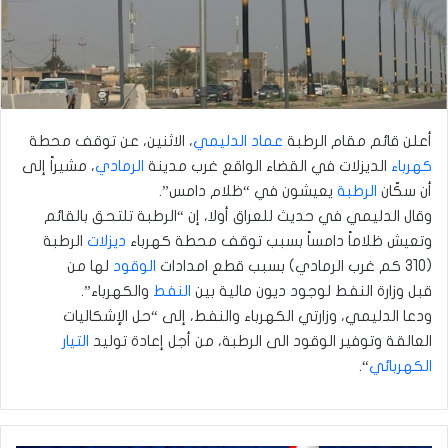
أعلن قائم مقام الرطبة
عماد الدليمي
، الاثنين، عن توقف محطة
كهرباء
الديزلات في القضاء الواقع غرب مدينة
الرمادي
، مشيراً إلى
أن سكّان
الرطبة
يعيشون في “ظلام دامس”.
وقال الدليمي في حديث للعراق أولا، إن “الرطبة تلتحق بالقائم
وتعيش ظلاماً دامساً بسبب توقف محطة كهرباء
ديزلات
الرطبة
(310 كم غرب الرمادي) بسبب قطع امدادات
الوقود
لها من
قبل وزارة النفط لوجود ديون مالية بين
النفط
والكهرباء”.
ودعا الدليمي، وزارتي الكهرباء والنفط، إلى “حل الإشكاليات
العالقة وتوفير الوقود الى الرطبة، من أجل إعادة توليد
التيار
الكهربائي
“.