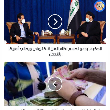
الحكيم:
يدعو
لحسم
نظام
الفرز
الالكتروني
ويطالب
أمريكا
بالتدخل
الحكيم: يدعو لحسم نظام الفرز الالكتروني ويطالب أمريكا
بالتدخل
المالية:
إيقاف
صرف
رواتب
أكثر
من
10
آلاف
موظف