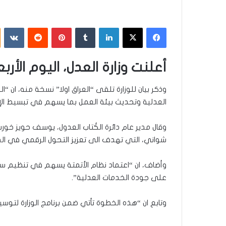
فيسبوك
‫X
لينكدإن
بينتيريست
أعلنت وزارة العدل، اليوم الأر
وذكر بيان للوزارة تلقى “العراق اولا” نسخة منه، ان “
العدلية وتحديث بيئة العمل بما يسهم في تبسيط الإجر
وقال مدير عام دائرة الكُتاب العدول، يوسف حويز خورشيد
شواني، التي تهدف الى تعزيز التحول الرقمي في ال
وأضاف، ان “اعتماد نظام الأتمتة يسهم في تنظيم سير ا
على جودة الخدمات العدلية”.
وتابع ان “هذه الخطوة تأتي ضمن برنامج الوزارة لتو