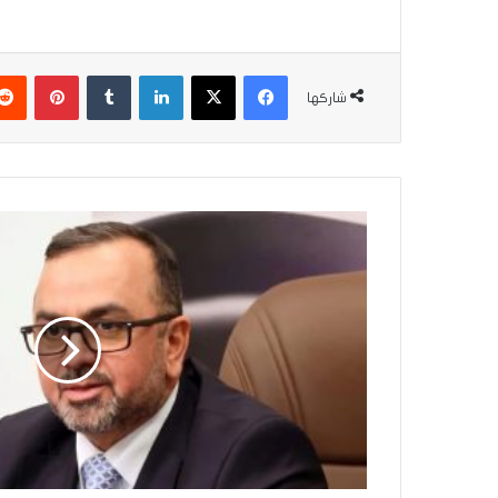
فيسبوك
‫X
لينكدإن
بينتير
شاركها
الموسوي
يؤكد
تبنّي
الحكومة
لمطالب
الأطباء
المقيمين
الدوريين
من
خريجي
2024