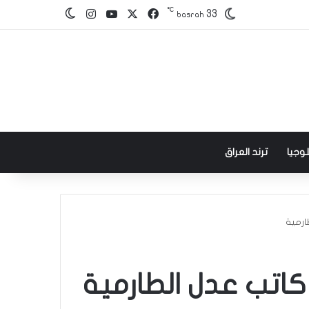
℃
‫X
فيسبوك
‫YouTube
انستقرام
33
الوضع المظلم
basrah
وجيا
ترند العراق
ارمية
كاتب عدل الطارمية