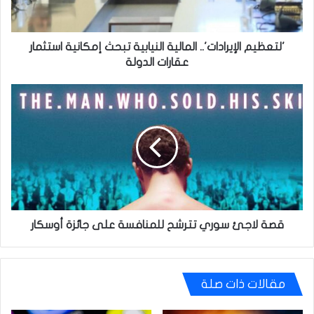
استثمار
عقارات
الدولة
'لتعظيم الإيرادات'.. المالية النيابية تبحث إمكانية استثمار
عقارات الدولة
قصة
لاجئ
سوري
تترشح
للمنافسة
على
جائزة
أوسكار
قصة لاجئ سوري تترشح للمنافسة على جائزة أوسكار
مقالات ذات صلة