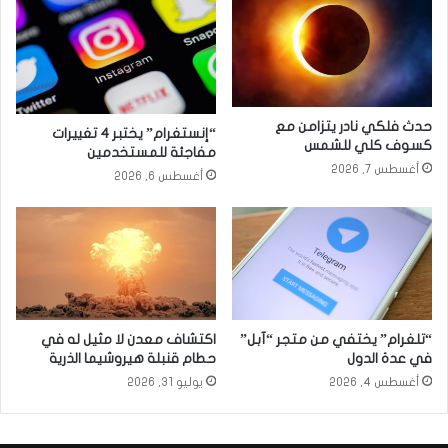
حدث فلكي نادر يتزامن مع
“إنستغرام” يختبر 4 تغييرات
كسوف كلي للشمس
مفاجئة للمستخدمين
أغسطس 7, 2026
أغسطس 6, 2026
“تلغرام” يختفي من متجر “آبل”
اكتشاف معدن لا مثيل له في
في عدة الدول
حطام قنبلة هيروشيما الذرية
أغسطس 4, 2026
يوليو 31, 2026