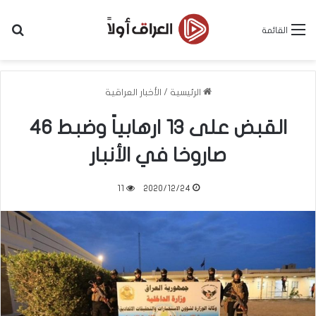
بح
القائمة
الرئيسية
/
الأخبار العراقية
القبض على ١٣ ارهابياً وضبط ٤٦
صاروخا في الأنبار
11
2020/12/24