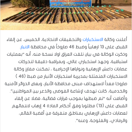
أعلنت وكالة
الاستخبارات
والتحقيقات الاتحادية، الخميس، عن إلقاء
القبض على ١٣ ارهابياً وضبط ٤٦ صاروخاً في محافظة
الانبار
.
وذكرت الوكالة في بيان تلقت العراق اولا نسخة منه، أنه “بعمليات
استباقية، وجهد استخباري عالي، وبمراقبة دقيقة لتحركات
عصابات داعش الإرهابية ونواياها الإجرامية ، تمكنت مفارز وكالة
الاستخبارات المتمثلة بمديرية استخبارات الأنبار من ضبط (٤٦ )
صاروخا معداً لاستهداف مبنى محافظة الأنبار، وبعض الدوائر الأمنية
والخدمية، كانت تهدف لإشاعة الفوضى والذعر بين المواطنين”.
وأضافت أنه “تم ضبطها بموجب قرارات قضائية، فضلا عن إلقاء
القبض على (١٣) مطلوبا وفق أحكام المادة ٤ إرهاب لانتمائهم
لعصابات داعش الإرهابي بمناطق متفرقة من أقضية القائم،
والرمادي، والفلوجة، وعنه”.