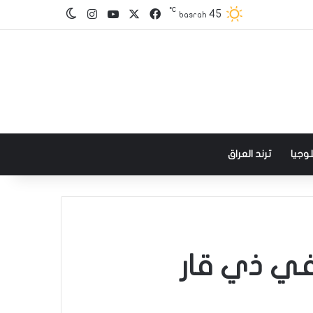
℃
‫X
فيسبوك
‫YouTube
انستقرام
45
الوضع المظلم
basrah
وجيا
ترند العراق
ي ذي قار