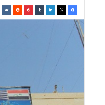
فيسبوك
‫X
لينكدإن
بينتيريست