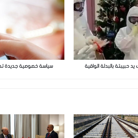
تطلقها
وتساب
اعطني
بياناتك
او
اغلق
حسابك
د حبيبتة بالبدلة الواقية
سياسة خصوصية جديدة تطل