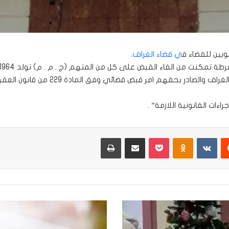
وبين للقضاء ف
ي قضاء الغراف
.
اءات القانونية اللازمة” .
يست
Odnoklassniki
‫Pocket
مشاركة عبر البريد
طباعة
سياسة
خصوصية
جديدة