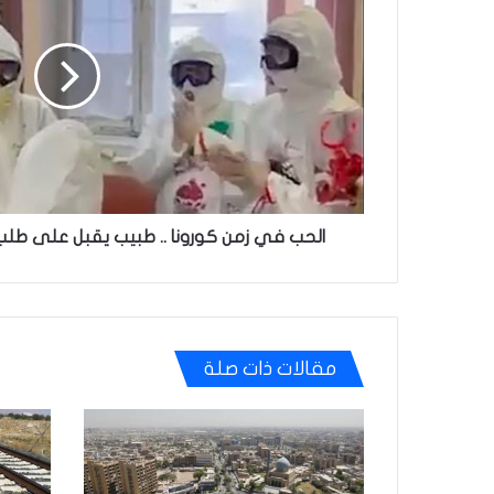
كورونا
..
طبيب
يقبل
على
طلب
يد
حبيبتة
بالبدلة
الواقية
الحب في زمن كورونا .. طبيب يقبل على طلب ي
مقالات ذات صلة