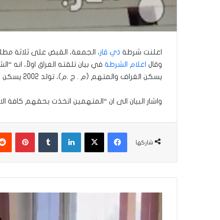
اعلنت شرطة
ذي قار
، الجمعة، القبض على ثلاثة مطل
وقال
اعلام الشرطة
يسكن الغراف والمتهم (م . ج .م)، تولد 2002 يسكن الغراف والصادر بحقهم امر قبض قضائي وفق المادة 229 من قانون العقوبات العراقي”.
واشار البيان الى ان “المتهمين اتخذت بحقهم كافة الاجر
فيسبوك
‫X
لينكدإن
بينتير
شاركها
الحب
في
زمن