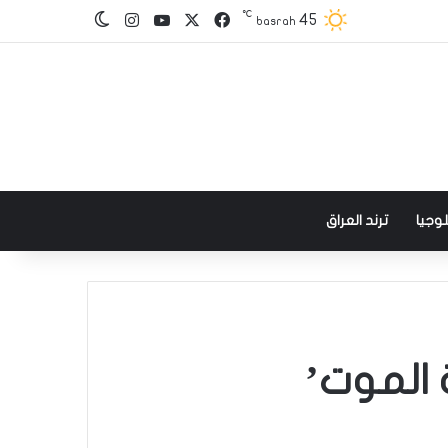
℃
‫X
فيسبوك
‫YouTube
انستقرام
45
الوضع المظلم
basrah
وجيا
ترند العراق
 الموت’