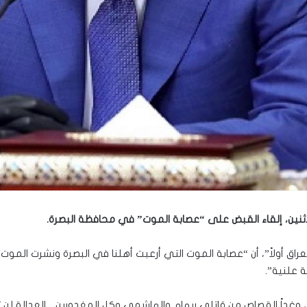
نين، إلقاء القبض على “عصابة الموت” في محافظة البصرة.
عراق أولاً”، أن “عصابة الموت التي أرعبت أهلنا في البصرة ونشرت المو
ة علنية”.
وغداً القصاص من قاتلي ريهام والهاشمي وكل المغدورين .. العدالة لن ت