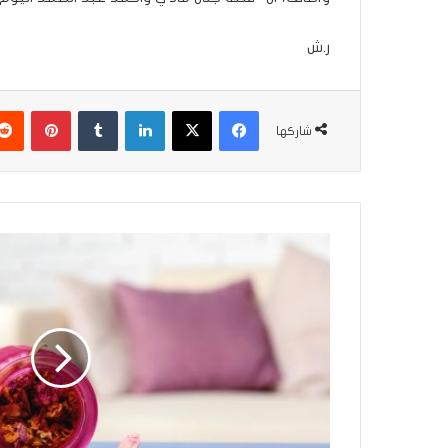
ر.ش
فيسبوك
‫X
لينكدإن
بينتير
شاركها
هل
تبحث
عن
أفضل
طريقة
لصنع
معطر
طبيعي؟