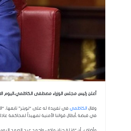
أعلن رئيس مجلس الوزراء مصطفى الكاظمي،اليوم الاث
وقال
الكاظمي
في تغريدة له على “تويتر” تابعها، “ال
في قبضة ـأبطال قواتنا الأمنية تمهيداً لمحاكمة عادل
‏وأضاف، أن “قتلة جنان ماذي واحمد عبد الصمد اليوم، 