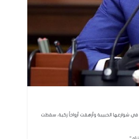
ت في شوارعها الحبيبة وأزهقت أرواحاً زكية، سقطت
نام”.