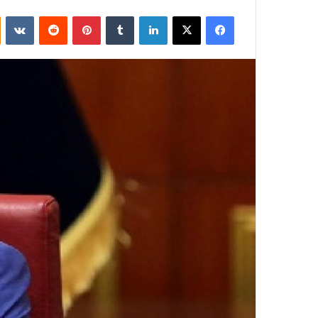
فيسبوك
‫X
لينكدإن
بينتيريست