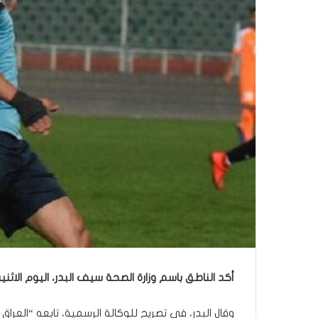
أكد الناطق باسم وزارة الصحة سيف البدر، اليوم الاثن
وقال البدر، في تصريح للوكالة الرسمية، تابعه “العر