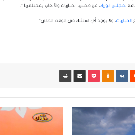
عامة
لمجلس الوزراء
، من ضمنها المباريات والألعاب بمختلفها “.
ع
المباريات
، ولا يوجد أي استثناء في الوقت الحالي”.
يست
Odnoklassniki
‫Pocket
مشاركة عبر البريد
طباعة
عادل
نافع
يكشف
سر
الفنان