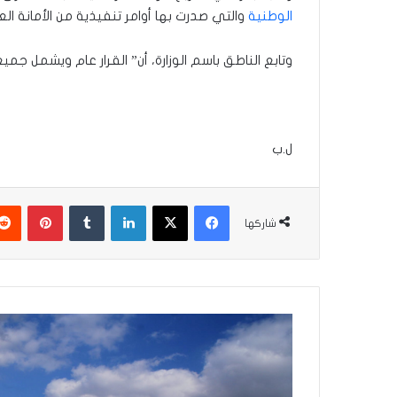
الوطنية
والتي صدرت بها أوامر تنفيذية من الأمانة ال
وتابع الناطق باسم الوزارة، أن” القرار عام ويشمل جمي
ل.ب
فيسبوك
‫X
لينكدإن
بينتير
شاركها
مصر
العثور
على
أقدم
مصنع