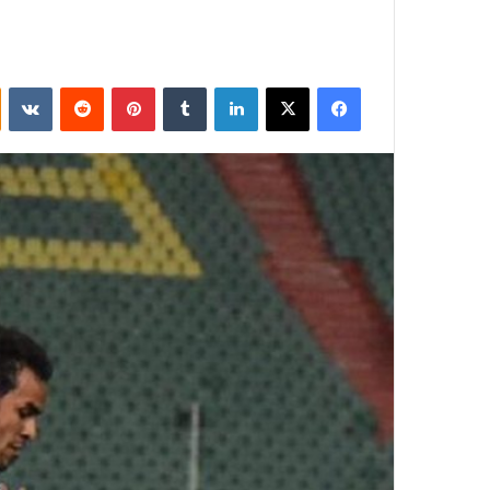
فيسبوك
‫X
لينكدإن
بينتيريست