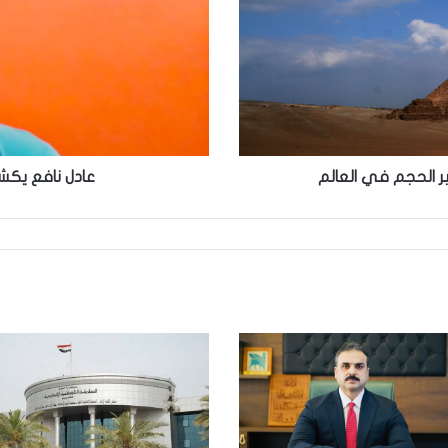
الراحل
علي
حميدة
 الحجم في العالم
عادل نافع يكش