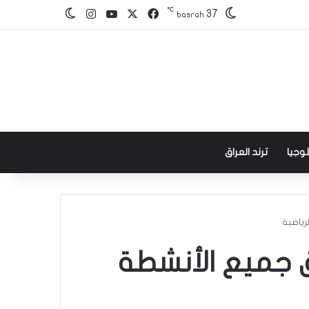
℃
‫X
فيسبوك
‫YouTube
انستقرام
37
الوضع المظلم
basrah
وجيا
ترند العراق
رياضية
ق جميع الأنشطة